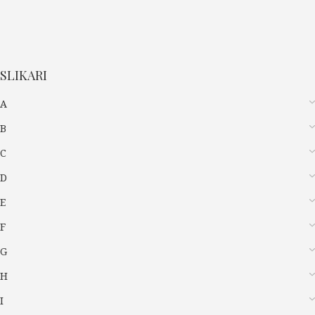
SLIKARI
A
B
C
D
E
F
G
H
I