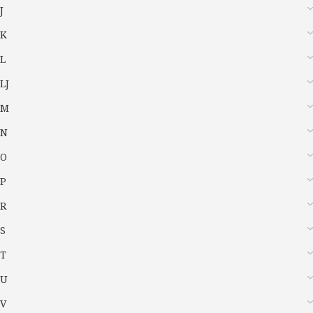
J
K
L
LJ
M
N
O
P
R
S
T
U
V