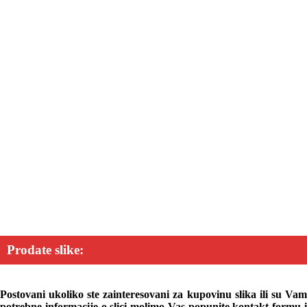
Prodate slike:
Postovani ukoliko ste zainteresovani za kupovinu slika ili su Vam
potrebne informacije o slici molimo Vas popunite kontakt formu i