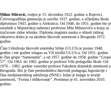
Milun Mitrović,
rodjen je 15. decembra 1922. godine u Rujevici.
Četvorogodišnju gimnaziju je završio 1937. godine, a učiteljsku školu
diplomirao 1943. godine u Aleksincu. Od 1948. do 1951. godine bio je
saradnik u Majstorskoj radionici profesora Mila Milunovića u kojoj su
izučavane zidne tehnike. Diplomu magistra nauka u oblasti zidnog
slikarstva dobio je na akultetu likovnih umetnosti u Beogradu 1972.
godine.
Član Udruženja likovnih umetnika Srbije (ULUS) je postao 1948.
godine i iste godine izlagao na VII izložbi ULUS-a. Od 1951. godine
je član grupe “Samostalni”, a od 1957. godine do 1958. godine “Grupe
57”. Od 1963. do 1982. godine je profesor Više pedagoške škole. Od
1976 – 1982. godine vanredni profesor Fakulteta dramskih umetnosti u
Beogradu. Bio je član predsedništva likovnih pedagoga Jugoslavije i
član medjunarodnog udruženja (INSE). Izdao je knjigu iz teorije
umetnosti, “Forma i oblikovanje”. Preminuo je 01. novembra 2010.
godine.