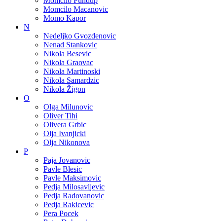
Momcilo Fundup
Momcilo Macanovic
Momo Kapor
N
Nedeljko Gvozdenovic
Nenad Stankovic
Nikola Besevic
Nikola Graovac
Nikola Martinoski
Nikola Samardzic
Nikola Žigon
O
Olga Milunovic
Oliver Tihi
Olivera Grbic
Olja Ivanjicki
Olja Nikonova
P
Paja Jovanovic
Pavle Blesic
Pavle Maksimovic
Pedja Milosavljevic
Pedja Radovanovic
Pedja Rakicevic
Pera Pocek