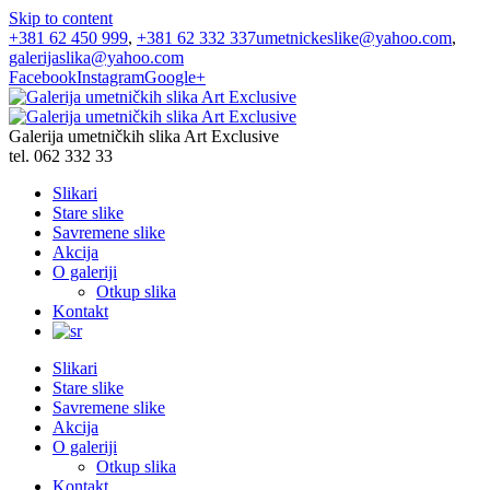
Skip to content
+381 62 450 999
,
+381 62 332 337
umetnickeslike@yahoo.com
,
galerijaslika@yahoo.com
Facebook
Instagram
Google+
Galerija umetničkih slika Art Exclusive
tel. 062 332 33
Slikari
Stare slike
Savremene slike
Akcija
O galeriji
Otkup slika
Kontakt
Slikari
Stare slike
Savremene slike
Akcija
O galeriji
Otkup slika
Kontakt