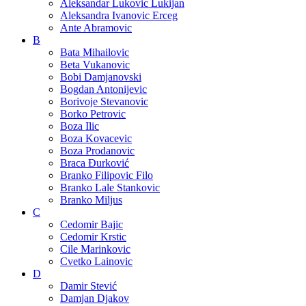
Aleksandar Lukovic Lukijan
Aleksandra Ivanovic Erceg
Ante Abramovic
B
Bata Mihailovic
Beta Vukanovic
Bobi Damjanovski
Bogdan Antonijevic
Borivoje Stevanovic
Borko Petrovic
Boza Ilic
Boza Kovacevic
Boza Prodanovic
Braca Đurković
Branko Filipovic Filo
Branko Lale Stankovic
Branko Miljus
C
Cedomir Bajic
Cedomir Krstic
Cile Marinkovic
Cvetko Lainovic
D
Damir Stević
Damjan Djakov