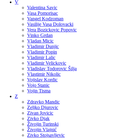
V
Valentina Savic
Vasa Pomorisac
Vangel Kodzoman
Vasilije Vasa Dolovacki
Vera Bozickovic Popovic
Vinko Grdan
Vladan Micic
Vladimir Dunjic
Vladimir Popin
Vladimir Lalic
Vladimir Velickovic
Vladislav Todorovic Šilja
Vlastimir Nikolic
Vojislav Kordic
Vojo Stanic
Vojin Tisma
Z
Zdravko Mandic
Zeljko Djurovic
Zivan Jovicic
Zivko Djak
Živojin Turinski
Živojin Vlajnić
Zivko Stojsavljevic