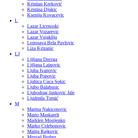
Kristian Kreković
Kristina Djukic
Ksenija Kovacevic
L
Lazar Licenoski
Lazar Vozarevic
Lazar Vujaklija
Leposava Bela Pavlovic
Liza Krizanic
LJ
Ljiljana Drezga
Ljiljana Lainovic
Ljuba Ivanovic
Ljuba Popovic
Ljubica Cuca Sokic
Ljubo Balabusic
Ljubodrag Jankovic Jale
Ljudmila Tomić
M
Marina Nakicenovic
Mario Maskareli
Marklen Mosijenko
Marko Celebonovic
Matija Rajkovic
Mersad Berber