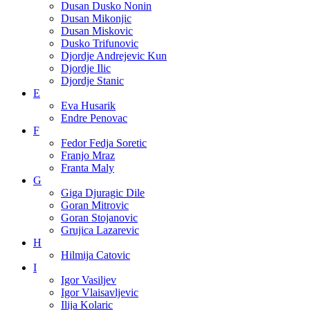
Dusan Dusko Nonin
Dusan Mikonjic
Dusan Miskovic
Dusko Trifunovic
Djordje Andrejevic Kun
Djordje Ilic
Djordje Stanic
E
Eva Husarik
Endre Penovac
F
Fedor Fedja Soretic
Franjo Mraz
Franta Maly
G
Giga Djuragic Dile
Goran Mitrovic
Goran Stojanovic
Grujica Lazarevic
H
Hilmija Catovic
I
Igor Vasiljev
Igor Vlaisavljevic
Ilija Kolaric