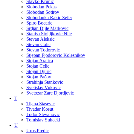
Slavko Krunic
Slobodan Pekas
Slobodan Sotirov
Slobodanka Rakic Sefer
Spiro Bocaric
Srdjan Djile Markovic
Stanisa Stojiljkovic Nite
Stevan Aleksic
Stevan Colic
Stevan Todorovic
Stjepan Fjodorovic Kolesnikov
Stojan Aralica
Stojan Celic
Stojan Djuric
Stojan Pačov
Strahinja Stankovic
Svetislav Vukovic
Svetozar Zare Djordjevic
T
Tijana Stasevic
Tivadar Kosut
Todor Stevanovic
Tomislav Suhecki
U
Uros Predic