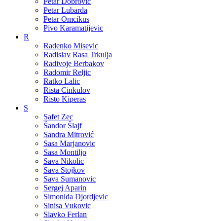
Petar Dobrovic
Petar Lubarda
Petar Omcikus
Pivo Karamatijevic
R
Radenko Misevic
Radislav Rasa Trkulja
Radivoje Berbakov
Radomir Reljic
Ratko Lalic
Rista Cinkulov
Risto Kiperas
S
Safet Zec
Šandor Šlajf
Sandra Mitrović
Sasa Marjanovic
Sasa Montiljo
Sava Nikolic
Sava Stojkov
Sava Sumanovic
Sergej Aparin
Simonida Djordjevic
Sinisa Vukovic
Slavko Ferlan