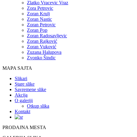
Zlatko Vracevic Vraz
Zora Petrovic
Zoran Krulj
Zoran Nastic
Zoran Petrovic
Zoran Pop
Zoran Radosavljevic
Zoran Rajković
Zoran Vuković
Zuzana Halupova
Zvonko Šindic
MAPA SAJTA
Slikari
Stare slike
Savremene slike
Akcija
O galeriji
Otkup slika
Kontakt
PRODAJNA MESTA