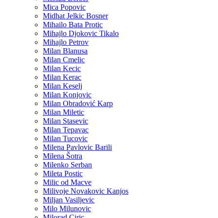
Mica Popovic
Midhat Jelkic Bosner
Mihailo Bata Protic
Mihajlo Djokovic Tikalo
Mihajlo Petrov
Milan Blanusa
Milan Cmelic
Milan Kecic
Milan Kerac
Milan Keselj
Milan Konjovic
Milan Obradović Karp
Milan Miletic
Milan Stasevic
Milan Tepavac
Milan Tucovic
Milena Pavlovic Barili
Milena Šotra
Milenko Serban
Mileta Postic
Milic od Macve
Milivoje Novakovic Kanjos
Miljan Vasiljevic
Milo Milunovic
Milorad Ciric