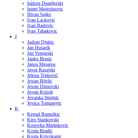
Isidora Dundjerski
Ismet Mujezinovic
Ištvan Sajko
Ivan Lackovic
Ivan Radovic
Ivan Tabakovic
J
Jadran Djukic
Jan Husarik
Jan Venjarski
Janko Brasic
Janos Mesaros
Javor Rasajski
Jelena Trpković
Jovan Bijelic
Jovan Dimovski
Jovan Krizek
Jovanka Strajnic
Jovica Tomasevic
K
Kemal Ramujkic
Kiro Stankovski
Kosovka Marinkovic
Kosta Bradic
Kosta Krivokapic