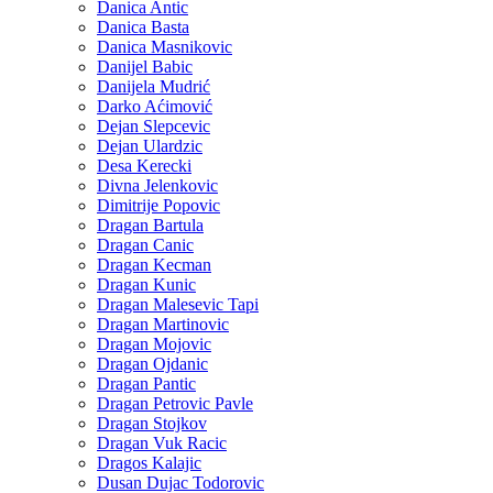
Danica Antic
Danica Basta
Danica Masnikovic
Danijel Babic
Danijela Mudrić
Darko Aćimović
Dejan Slepcevic
Dejan Ulardzic
Desa Kerecki
Divna Jelenkovic
Dimitrije Popovic
Dragan Bartula
Dragan Canic
Dragan Kecman
Dragan Kunic
Dragan Malesevic Tapi
Dragan Martinovic
Dragan Mojovic
Dragan Ojdanic
Dragan Pantic
Dragan Petrovic Pavle
Dragan Stojkov
Dragan Vuk Racic
Dragos Kalajic
Dusan Dujac Todorovic