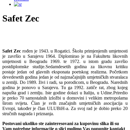
Safet Zec
Safet Zec
rođen je 1943. u Rogatici. Školu primjenjenih umjetnosti
je završio u Sarajevu 1964. Diplomirao je na Fakultetu likovnih
umjetnosti u Beogradu 1969. te 1972. u istom gradu završio
postdiplomske studije.Sedamdesetih godina za likovnu kritiku
postaje jedan od glavnih eksponata poetskog realizma. Početkom
devedesetih godina jedan je od najznačajnijih umjetničkih stvaralaca
u zemlji. Do 1989. živi i radi, sa porodicom, u Beogradu. Narednih
godina je ponovo u Sarajevu. Tu ga 1992. zatiče rat, zbog kojeg
napušta grad i zemlju. Iste godine dolazi u Italiju, u Udine.Priredio
je preko 70 samostalnih izložbi u domovini i velikim metropolama
širom svijeta. Član je svih značajnih umjetničkih asocijacija u
Evropi, također je član ULUBiH-a. Za svoj rad je dobio preko 20
stručnih nagrada i priznanja.
Postovani ukoliko ste zainteresovani za kupovinu slika ili su
Vam potrebne informacije o slici molimo Vas popunite kontakt