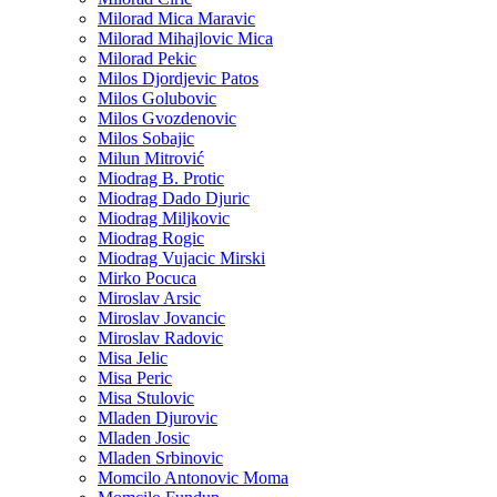
Milorad Mica Maravic
Milorad Mihajlovic Mica
Milorad Pekic
Milos Djordjevic Patos
Milos Golubovic
Milos Gvozdenovic
Milos Sobajic
Milun Mitrović
Miodrag B. Protic
Miodrag Dado Djuric
Miodrag Miljkovic
Miodrag Rogic
Miodrag Vujacic Mirski
Mirko Pocuca
Miroslav Arsic
Miroslav Jovancic
Miroslav Radovic
Misa Jelic
Misa Peric
Misa Stulovic
Mladen Djurovic
Mladen Josic
Mladen Srbinovic
Momcilo Antonovic Moma