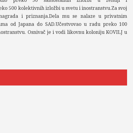
dio preko 50 samostalnih izložbi u zemlji i
ko 500 kolektivnih izložbi u svetu i inostranstvu.Za svoj
 nagrada i priznanja.Dela mu se nalaze u privatnim
kama od Japana do SAD.Učestvovao u radu preko 100
inostranstvu. Osnivač je i vodi likovnu koloniju KOVILJ u