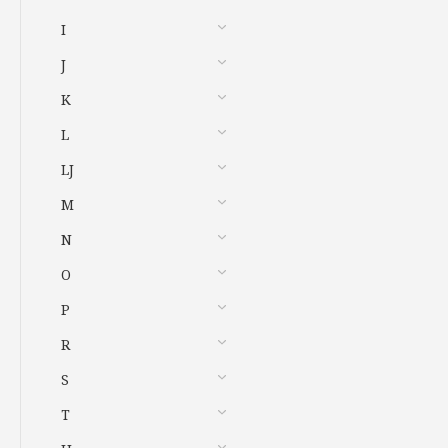
I
J
K
L
LJ
M
N
O
P
R
S
T