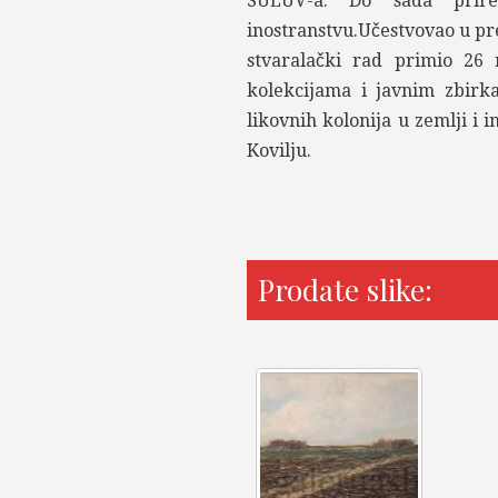
SULUV-a. Do sada prire
inostranstvu.Učestvovao u pre
stvaralački rad primio 26
kolekcijama i javnim zbir
likovnih kolonija u zemlji i 
Kovilju.
Prodate slike: