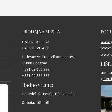
PRODAJNA MESTA
POGL
GALERIJA SLIKA
www.ga
EXCLUSIVE ART
www.u
www.o
Bulevar Vudroa Vilsona 8, BW,
PIŠI
11000 Beograd
+381 62 450 999,
umetn
+381 62 332 337
galer
Radno vreme:
Ponedeljak-Petak: 10h-20:30h,
Subota: 10h-16h.