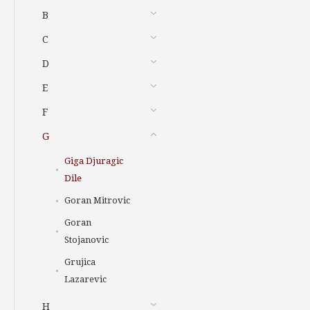
B
C
D
E
F
G
Giga Djuragic
Dile
Goran Mitrovic
Goran
Stojanovic
Grujica
Lazarevic
H