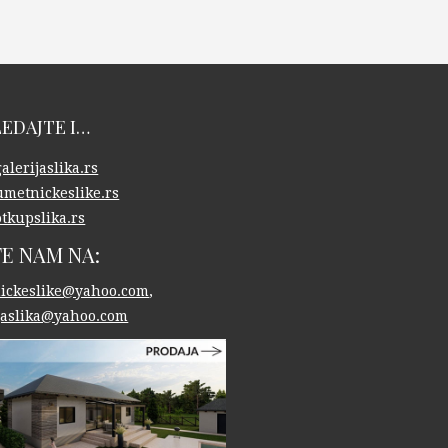
EDAJTE I…
lerijaslika.rs
metnickeslike.rs
tkupslika.rs
TE NAM NA:
ickeslike@yahoo.com
,
ijaslika@yahoo.com