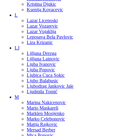
Kristina Djukic
Ksenija Kovacevic
L
Lazar Licenoski
Lazar Vozarevic
Lazar Vujaklija
Leposava Bela Pavlovic
Liza Krizanic
LJ
Ljiljana Drezga
Ljiljana Lainovic
Ljuba Ivanovic
Ljuba Popovic
Ljubica Cuca Sokic
Ljubo Balabusic
Ljubodrag Jankovic Jale
Ljudmila Tomić
M
Marina Nakicenovic
Mario Maskareli
Marklen Mosijenko
Marko Celebonovic
Matija Rajkovic
Mersad Berber
Mica Popovic