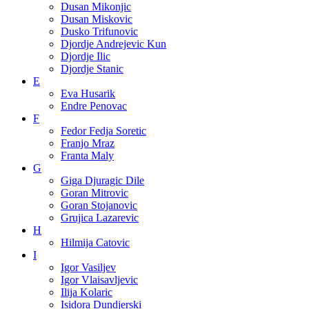
Dusan Mikonjic
Dusan Miskovic
Dusko Trifunovic
Djordje Andrejevic Kun
Djordje Ilic
Djordje Stanic
E
Eva Husarik
Endre Penovac
F
Fedor Fedja Soretic
Franjo Mraz
Franta Maly
G
Giga Djuragic Dile
Goran Mitrovic
Goran Stojanovic
Grujica Lazarevic
H
Hilmija Catovic
I
Igor Vasiljev
Igor Vlaisavljevic
Ilija Kolaric
Isidora Dundjerski