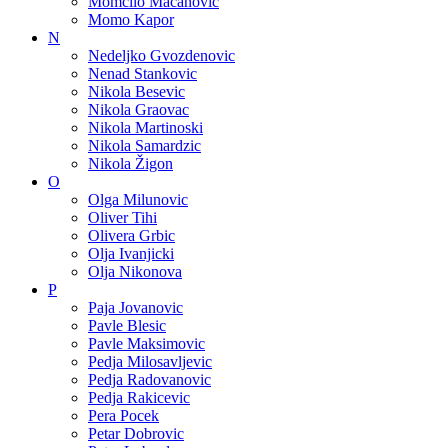
Momcilo Macanovic
Momo Kapor
N
Nedeljko Gvozdenovic
Nenad Stankovic
Nikola Besevic
Nikola Graovac
Nikola Martinoski
Nikola Samardzic
Nikola Žigon
O
Olga Milunovic
Oliver Tihi
Olivera Grbic
Olja Ivanjicki
Olja Nikonova
P
Paja Jovanovic
Pavle Blesic
Pavle Maksimovic
Pedja Milosavljevic
Pedja Radovanovic
Pedja Rakicevic
Pera Pocek
Petar Dobrovic