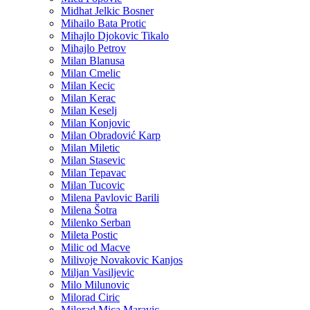
Midhat Jelkic Bosner
Mihailo Bata Protic
Mihajlo Djokovic Tikalo
Mihajlo Petrov
Milan Blanusa
Milan Cmelic
Milan Kecic
Milan Kerac
Milan Keselj
Milan Konjovic
Milan Obradović Karp
Milan Miletic
Milan Stasevic
Milan Tepavac
Milan Tucovic
Milena Pavlovic Barili
Milena Šotra
Milenko Serban
Mileta Postic
Milic od Macve
Milivoje Novakovic Kanjos
Miljan Vasiljevic
Milo Milunovic
Milorad Ciric
Milorad Mica Maravic