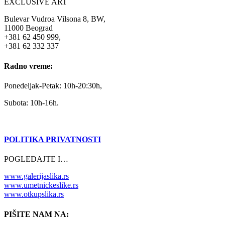
EXCLUSIVE ART
Bulevar Vudroa Vilsona 8, BW,
11000 Beograd
+381 62 450 999,
+381 62 332 337
Radno vreme:
Ponedeljak-Petak: 10h-20:30h,
Subota: 10h-16h.
POLITIKA PRIVATNOSTI
POGLEDAJTE I…
www.galerijaslika.rs
www.umetnickeslike.rs
www.otkupslika.rs
PIŠITE NAM NA: