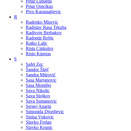
Petar Lubarda
Petar Omcikus
Pivo Karamatijevic
R
Radenko Misevic
Radislav Rasa Trkulja
Radivoje Berbakov
Radomir Reljic
Ratko Lalic
Rista Cinkulov
Risto Kiperas
S
Safet Zec
Šandor Šlajf
Sandra Mitrović
Sasa Marjanovic
Sasa Montiljo
Sava Nikolic
Sava Stojkov
Sava Sumanovic
Sergej Aparin
Simonida Djordjevic
Sinisa Vukovic
Slavko Ferlan
Slavko Krunic