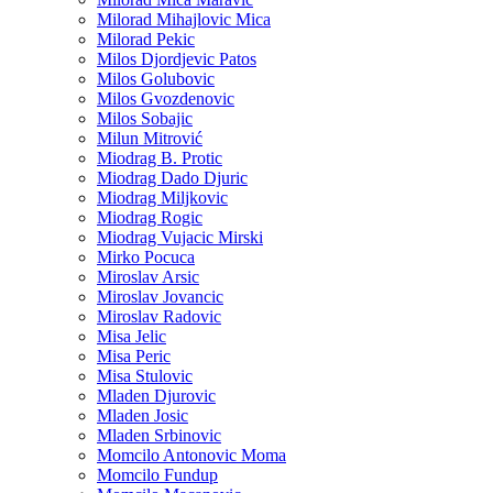
Milorad Mihajlovic Mica
Milorad Pekic
Milos Djordjevic Patos
Milos Golubovic
Milos Gvozdenovic
Milos Sobajic
Milun Mitrović
Miodrag B. Protic
Miodrag Dado Djuric
Miodrag Miljkovic
Miodrag Rogic
Miodrag Vujacic Mirski
Mirko Pocuca
Miroslav Arsic
Miroslav Jovancic
Miroslav Radovic
Misa Jelic
Misa Peric
Misa Stulovic
Mladen Djurovic
Mladen Josic
Mladen Srbinovic
Momcilo Antonovic Moma
Momcilo Fundup