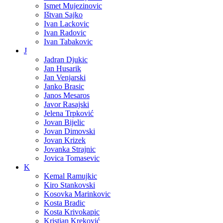
Ismet Mujezinovic
Ištvan Sajko
Ivan Lackovic
Ivan Radovic
Ivan Tabakovic
J
Jadran Djukic
Jan Husarik
Jan Venjarski
Janko Brasic
Janos Mesaros
Javor Rasajski
Jelena Trpković
Jovan Bijelic
Jovan Dimovski
Jovan Krizek
Jovanka Strajnic
Jovica Tomasevic
K
Kemal Ramujkic
Kiro Stankovski
Kosovka Marinkovic
Kosta Bradic
Kosta Krivokapic
Kristian Kreković