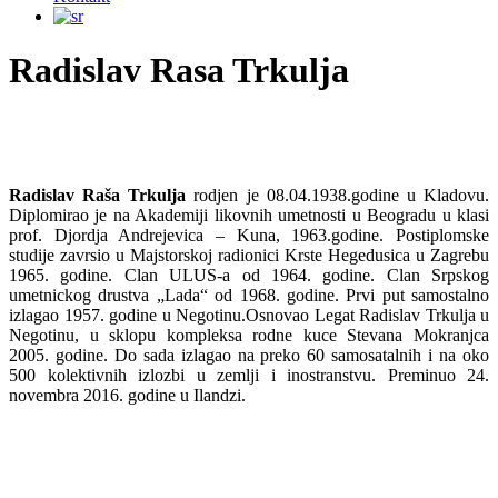
Radislav Rasa Trkulja
Radislav Raša Trkulja
rodjen je 08.04.1938.godine u Kladovu.
Diplomirao je na Akademiji likovnih umetnosti u Beogradu u klasi
prof. Djordja Andrejevica – Kuna, 1963.godine. Postiplomske
studije zavrsio u Majstorskoj radionici Krste Hegedusica u Zagrebu
1965. godine. Clan ULUS-a od 1964. godine. Clan Srpskog
umetnickog drustva „Lada“ od 1968. godine. Prvi put samostalno
izlagao 1957. godine u Negotinu.Osnovao Legat Radislav Trkulja u
Negotinu, u sklopu kompleksa rodne kuce Stevana Mokranjca
2005. godine. Do sada izlagao na preko 60 samosatalnih i na oko
500 kolektivnih izlozbi u zemlji i inostranstvu. Preminuo 24.
novembra 2016. godine u Ilandzi.