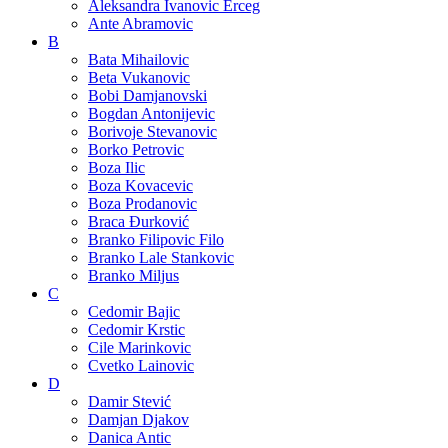
Aleksandra Ivanovic Erceg
Ante Abramovic
B
Bata Mihailovic
Beta Vukanovic
Bobi Damjanovski
Bogdan Antonijevic
Borivoje Stevanovic
Borko Petrovic
Boza Ilic
Boza Kovacevic
Boza Prodanovic
Braca Đurković
Branko Filipovic Filo
Branko Lale Stankovic
Branko Miljus
C
Cedomir Bajic
Cedomir Krstic
Cile Marinkovic
Cvetko Lainovic
D
Damir Stević
Damjan Djakov
Danica Antic