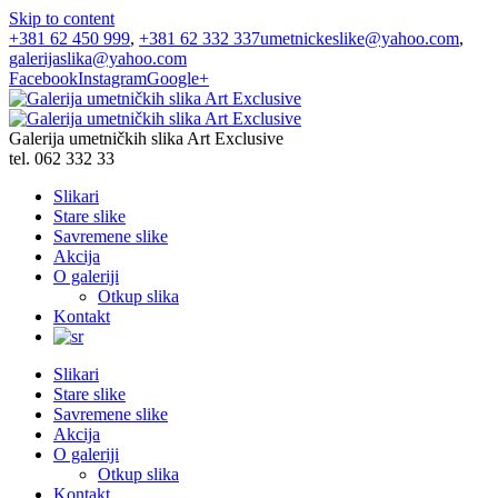
Skip to content
+381 62 450 999
,
+381 62 332 337
umetnickeslike@yahoo.com
,
galerijaslika@yahoo.com
Facebook
Instagram
Google+
Galerija umetničkih slika Art Exclusive
tel. 062 332 33
Slikari
Stare slike
Savremene slike
Akcija
O galeriji
Otkup slika
Kontakt
Slikari
Stare slike
Savremene slike
Akcija
O galeriji
Otkup slika
Kontakt