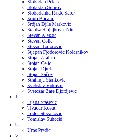
Slobodan Pekas
Slobodan Sotirov
Slobodanka Rakic Sefer
Spiro Bocaric
Srdjan Djile Markovic
Stanisa Stojiljkovic Nite
Stevan Aleksic
Stevan Colic
Stevan Todorovic
Stjepan Fjodorovic Kolesnikov
Stojan Aralica
Stojan Celic
Stojan Djuric
Stojan Pačov
Strahinja Stankovic
Svetislav Vukovic
Svetozar Zare Djordjevic
T
Tijana Stasevic
Tivadar Kosut
Todor Stevanovic
Tomislav Suhecki
U
Uros Predic
V