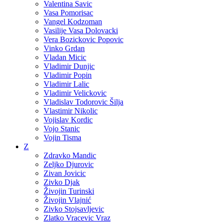
Valentina Savic
Vasa Pomorisac
Vangel Kodzoman
Vasilije Vasa Dolovacki
Vera Bozickovic Popovic
Vinko Grdan
Vladan Micic
Vladimir Dunjic
Vladimir Popin
Vladimir Lalic
Vladimir Velickovic
Vladislav Todorovic Šilja
Vlastimir Nikolic
Vojislav Kordic
Vojo Stanic
Vojin Tisma
Z
Zdravko Mandic
Zeljko Djurovic
Zivan Jovicic
Zivko Djak
Živojin Turinski
Živojin Vlajnić
Zivko Stojsavljevic
Zlatko Vracevic Vraz