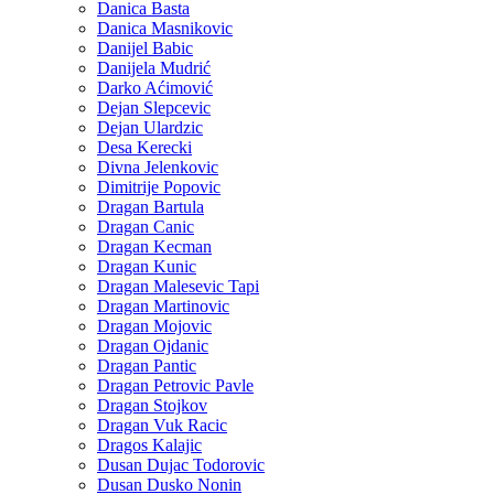
Danica Basta
Danica Masnikovic
Danijel Babic
Danijela Mudrić
Darko Aćimović
Dejan Slepcevic
Dejan Ulardzic
Desa Kerecki
Divna Jelenkovic
Dimitrije Popovic
Dragan Bartula
Dragan Canic
Dragan Kecman
Dragan Kunic
Dragan Malesevic Tapi
Dragan Martinovic
Dragan Mojovic
Dragan Ojdanic
Dragan Pantic
Dragan Petrovic Pavle
Dragan Stojkov
Dragan Vuk Racic
Dragos Kalajic
Dusan Dujac Todorovic
Dusan Dusko Nonin