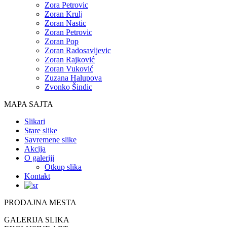
Zora Petrovic
Zoran Krulj
Zoran Nastic
Zoran Petrovic
Zoran Pop
Zoran Radosavljevic
Zoran Rajković
Zoran Vuković
Zuzana Halupova
Zvonko Šindic
MAPA SAJTA
Slikari
Stare slike
Savremene slike
Akcija
O galeriji
Otkup slika
Kontakt
PRODAJNA MESTA
GALERIJA SLIKA