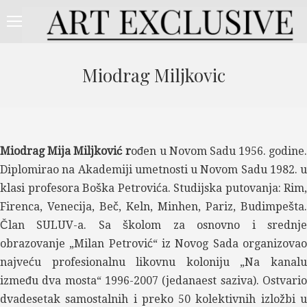
Miodrag Miljkovic
Miodrag Mija Miljković r
ođen u Novom Sadu 1956. godine.
Diplomirao na Akademiji umetnosti u Novom Sadu 1982. u
klasi profesora Boška Petrovića. Studijska putovanja: Rim,
Firenca, Venecija, Beč, Keln, Minhen, Pariz, Budimpešta.
Član SULUV-a. Sa školom za osnovno i srednje
obrazovanje „Milan Petrović“ iz Novog Sada organizovao
najveću profesionalnu likovnu koloniju „Na kanalu
između dva mosta“ 1996-2007 (jedanaest saziva). Ostvario
dvadesetak samostalnih i preko 50 kolektivnih izložbi u