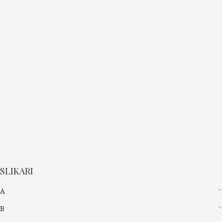
SLIKARI
A
B