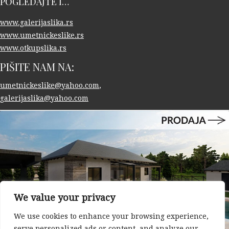
POGLEDAJTE I…
www.galerijaslika.rs
www.umetnickeslike.rs
www.otkupslika.rs
PIŠITE NAM NA:
umetnickeslike@yahoo.com
,
galerijaslika@yahoo.com
We value your privacy
We use cookies to enhance your browsing experience,
serve personalized ads or content, and analyze our