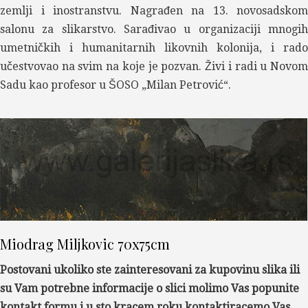
zemlji i inostranstvu. Nagrađen na 13. novosadskom
salonu za slikarstvo. Sarađivao u organizaciji mnogih
umetničkih i humanitarnih likovnih kolonija, i rado
učestvovao na svim na koje je pozvan. Živi i radi u Novom
Sadu kao profesor u ŠOSO „Milan Petrović“.
Miodrag Miljkovic 70x75cm
Postovani ukoliko ste zainteresovani za kupovinu slika ili
su Vam potrebne informacije o slici molimo Vas popunite
kontakt formu i u sto kracem roku kontaktiracemo Vas