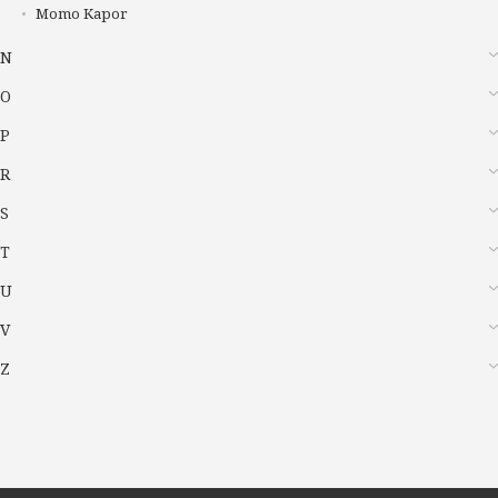
Momo Kapor
N
O
P
R
S
T
U
V
Z