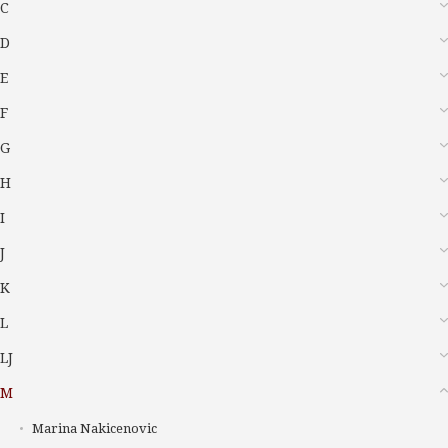
C
D
E
F
G
H
I
J
K
L
LJ
M
Marina Nakicenovic