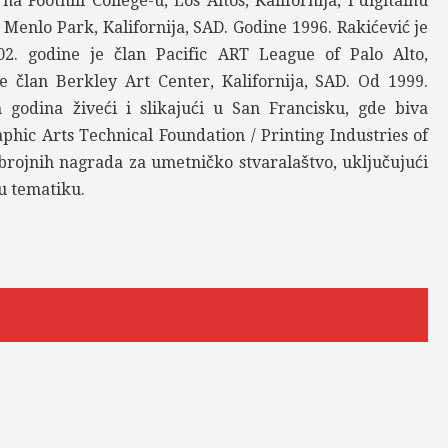
 na Foothill College-u, Los Altos, Kalifornija, i digitalnu
Menlo Park, Kalifornija, SAD. Godine 1996. Rakićević je
2. godine je član Pacific ART League of Palo Alto,
ne član Berkley Art Center, Kalifornija, SAD. Od 1999.
 godina živeći i slikajući u San Francisku, gde biva
phic Arts Technical Foundation / Printing Industries of
brojnih nagrada za umetničko stvaralaštvo, uključujući
u tematiku.