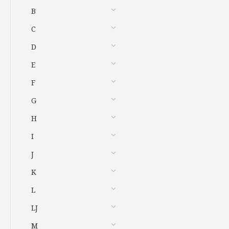
B
C
D
E
F
G
H
I
J
K
L
LJ
M