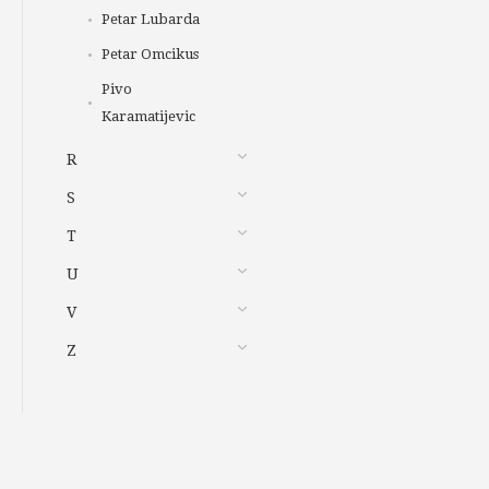
Petar Lubarda
Petar Omcikus
Pivo
Karamatijevic
R
S
T
U
V
Z