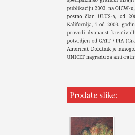
specijalizirao grafički dizajn
publikaciju 2003. na OICW-u, 
postao član ULUS-a, od 200
Kalifornija, i od 2003. godi
provodi dvanaest kreativnih
potvrdjen od GATF / PIA (Gra
America). Dobitnik je mnogo
UNICEF nagradu za anti-ratn
Prodate slike: