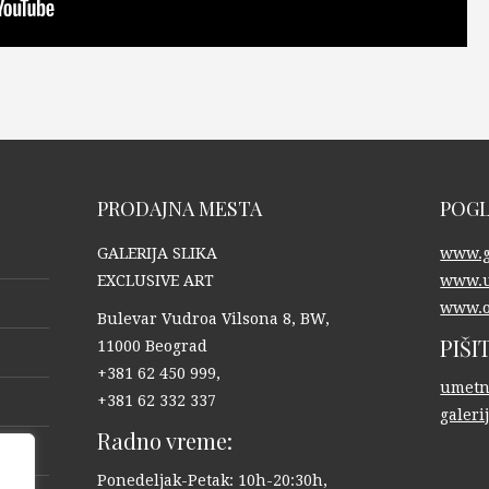
PRODAJNA MESTA
POGL
GALERIJA SLIKA
www.ga
EXCLUSIVE ART
www.u
www.o
Bulevar Vudroa Vilsona 8, BW,
PIŠI
11000 Beograd
+381 62 450 999,
umetn
+381 62 332 337
galer
Radno vreme:
Ponedeljak-Petak: 10h-20:30h,