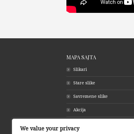
MAPA SAJTA
Slikari
Stare slike
Savremene slike
Akcija
O galeriji
We value your privacy