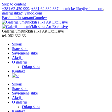
Skip to content
+381 62 450 999
,
+381 62 332 337
umetnickeslike@yahoo.com
,
galerijaslika@yahoo.com
Facebook
Instagram
Google+
Galerija umetničkih slika Art Exclusive
tel. 062 332 33
Slikari
Stare slike
Savremene slike
Akcija
O galeriji
Otkup slika
Kontakt
Slikari
Stare slike
Savremene slike
Akcija
O galeriji
Otkup slika
Kontakt