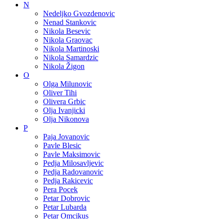
N
Nedeljko Gvozdenovic
Nenad Stankovic
Nikola Besevic
Nikola Graovac
Nikola Martinoski
Nikola Samardzic
Nikola Žigon
O
Olga Milunovic
Oliver Tihi
Olivera Grbic
Olja Ivanjicki
Olja Nikonova
P
Paja Jovanovic
Pavle Blesic
Pavle Maksimovic
Pedja Milosavljevic
Pedja Radovanovic
Pedja Rakicevic
Pera Pocek
Petar Dobrovic
Petar Lubarda
Petar Omcikus