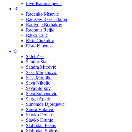
Pivo Karamatijevic
R
Radenko Misevic
Radislav Rasa Trkulja
Radivoje Berbakov
Radomir Reljic
Ratko Lalic
Rista Cinkulov
Risto Kiperas
S
Safet Zec
Šandor Šlajf
Sandra Mitrović
Sasa Marjanovic
Sasa Montiljo
Sava Nikolic
Sava Stojkov
Sava Sumanovic
Sergej Aparin
Simonida Djordjevic
Sinisa Vukovic
Slavko Ferlan
Slavko Krunic
Slobodan Pekas
Slobodan Sotirov