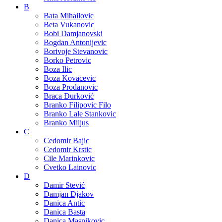
B
Bata Mihailovic
Beta Vukanovic
Bobi Damjanovski
Bogdan Antonijevic
Borivoje Stevanovic
Borko Petrovic
Boza Ilic
Boza Kovacevic
Boza Prodanovic
Braca Đurković
Branko Filipovic Filo
Branko Lale Stankovic
Branko Miljus
C
Cedomir Bajic
Cedomir Krstic
Cile Marinkovic
Cvetko Lainovic
D
Damir Stević
Damjan Djakov
Danica Antic
Danica Basta
Danica Masnikovic