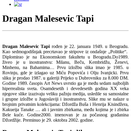
Dragan Malesevic Tapi
Dragan Malesevic Tapi
rođen je 22. januara 1949. u Beogradu.
Kao sedmogodišnjak precrtavao je stripove iz ondašnje „Politike“.
Diplomirao je na Ekonomskom fakultetu u Beogradu.Do1989.
živeo je u inostranstvu: Milanu, Beču, Kembridžu, Ženevi,
Minhenu, na Bahamima… Prvu izložbu slika imao je 1985. u
Rovinju, gde je izlagao uz Miću Popovića i Olju Ivanjicki. Prvu
sliku je prodao 1987. u galeriji Prijeko u Dubrovniku za 8.000 DM.
Godine 1989. časopis Art News uvrstio ga je među sedam najboljih
hiperrealista sveta. Osamdesetih i devedesetih godina XX veka
njegove slike izazivaju veliku pažnju medija, usledile su samostalne
i grupne izložbe u Jugoslaviji i inostranstvu. Slike mu se nalaze u
brojnim privatnim kolekcijama: Džordža Buša i Henrija Kisindžera,
Kakueija Tanake … ali i javnim zbirkama, među kojima je i zbirka
Bele kuće. Godine2000. imenovan je za počasnog građanina
Džordžije. Preminuo je 29. oktobra 2002. godine.