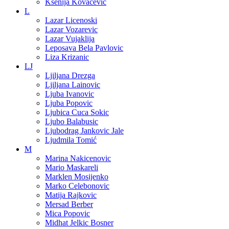
Ksenija Kovacevic
L
Lazar Licenoski
Lazar Vozarevic
Lazar Vujaklija
Leposava Bela Pavlovic
Liza Krizanic
LJ
Ljiljana Drezga
Ljiljana Lainovic
Ljuba Ivanovic
Ljuba Popovic
Ljubica Cuca Sokic
Ljubo Balabusic
Ljubodrag Jankovic Jale
Ljudmila Tomić
M
Marina Nakicenovic
Mario Maskareli
Marklen Mosijenko
Marko Celebonovic
Matija Rajkovic
Mersad Berber
Mica Popovic
Midhat Jelkic Bosner