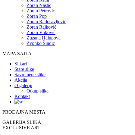
Zoran Nastic
Zoran Petrovic
Zoran Pop
Zoran Radosavljevic
Zoran Rajković
Zoran Vuković
Zuzana Halupova
Zvonko Šindic
MAPA SAJTA
Slikari
Stare slike
Savremene slike
Akcija
O galeriji
Otkup slika
Kontakt
PRODAJNA MESTA
GALERIJA SLIKA
EXCLUSIVE ART