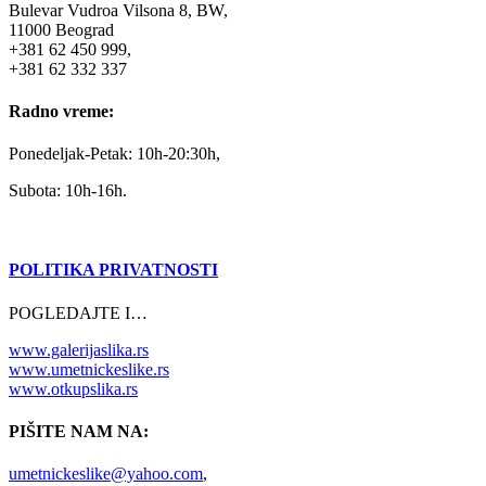
Bulevar Vudroa Vilsona 8, BW,
11000 Beograd
+381 62 450 999,
+381 62 332 337
Radno vreme:
Ponedeljak-Petak: 10h-20:30h,
Subota: 10h-16h.
POLITIKA PRIVATNOSTI
POGLEDAJTE I…
www.galerijaslika.rs
www.umetnickeslike.rs
www.otkupslika.rs
PIŠITE NAM NA:
umetnickeslike@yahoo.com
,