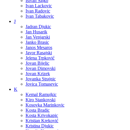
Ištvan Sajko
Ivan Lackovic
Ivan Radovic
Ivan Tabakovic
J
Jadran Djukic
Jan Husarik
Jan Venjarski
Janko Brasic
Janos Mesaros
Javor Rasajski
Jelena Trpković
Jovan Bijelic
Jovan Dimovski
Jovan Krizek
Jovanka Strajnic
Jovica Tomasevic
K
Kemal Ramujkic
Kiro Stankovski
Kosovka Marinkovic
Kosta Bradic
Kosta Krivokapic
Kristian Kreković
Kristina Djukic