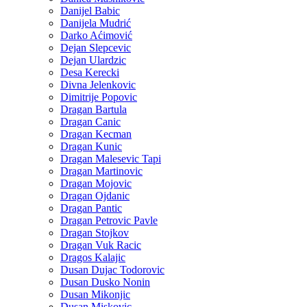
Danijel Babic
Danijela Mudrić
Darko Aćimović
Dejan Slepcevic
Dejan Ulardzic
Desa Kerecki
Divna Jelenkovic
Dimitrije Popovic
Dragan Bartula
Dragan Canic
Dragan Kecman
Dragan Kunic
Dragan Malesevic Tapi
Dragan Martinovic
Dragan Mojovic
Dragan Ojdanic
Dragan Pantic
Dragan Petrovic Pavle
Dragan Stojkov
Dragan Vuk Racic
Dragos Kalajic
Dusan Dujac Todorovic
Dusan Dusko Nonin
Dusan Mikonjic
Dusan Miskovic