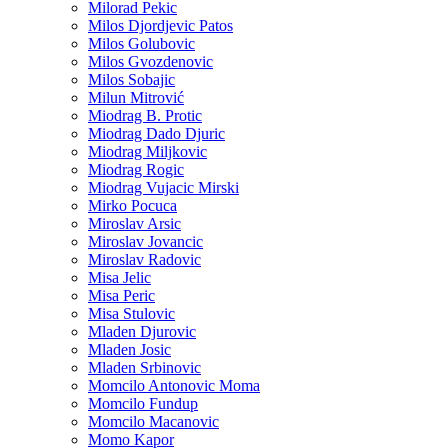
Milorad Pekic
Milos Djordjevic Patos
Milos Golubovic
Milos Gvozdenovic
Milos Sobajic
Milun Mitrović
Miodrag B. Protic
Miodrag Dado Djuric
Miodrag Miljkovic
Miodrag Rogic
Miodrag Vujacic Mirski
Mirko Pocuca
Miroslav Arsic
Miroslav Jovancic
Miroslav Radovic
Misa Jelic
Misa Peric
Misa Stulovic
Mladen Djurovic
Mladen Josic
Mladen Srbinovic
Momcilo Antonovic Moma
Momcilo Fundup
Momcilo Macanovic
Momo Kapor