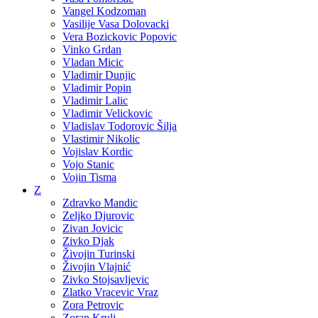
Vangel Kodzoman
Vasilije Vasa Dolovacki
Vera Bozickovic Popovic
Vinko Grdan
Vladan Micic
Vladimir Dunjic
Vladimir Popin
Vladimir Lalic
Vladimir Velickovic
Vladislav Todorovic Šilja
Vlastimir Nikolic
Vojislav Kordic
Vojo Stanic
Vojin Tisma
Z
Zdravko Mandic
Zeljko Djurovic
Zivan Jovicic
Zivko Djak
Živojin Turinski
Živojin Vlajnić
Zivko Stojsavljevic
Zlatko Vracevic Vraz
Zora Petrovic
Zoran Krulj