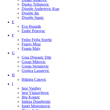
Dusko Trifunovic
Djordje Andrejevic Kun
Djordje Ilic
Djordje Stanic
E
Eva Husarik
Endre Penovac
F
Fedor Fedja Soretic
Franjo Mraz
Franta Maly
G
Giga Djuragic Dile
Goran Mitrovic
Goran Stojanovic
Grujica Lazarevic
H
Hilmija Catovic
I
Igor Vasiljev
Igor Vlaisavljevic
Ilija Kolaric
Isidora Dundjerski
Ismet Mujezinovic