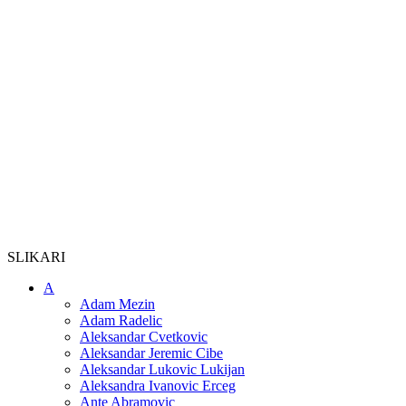
SLIKARI
A
Adam Mezin
Adam Radelic
Aleksandar Cvetkovic
Aleksandar Jeremic Cibe
Aleksandar Lukovic Lukijan
Aleksandra Ivanovic Erceg
Ante Abramovic