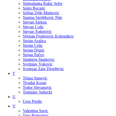
Slobodanka Rakic Sefer
Spiro Bocaric
Srdjan Djile Markovic
Stanisa Stojiljkovic Nite
Stevan Aleksic
Stevan Colic
Stevan Todorovic
Stjepan Fjodorovic Kolesnikov
Stojan Aralica
Stojan Celic
Stojan Djuric
Stojan Pačov
Strahinja Stankovic
Svetislav Vukovic
Svetozar Zare Djordjevic
T
Tijana Stasevic
Tivadar Kosut
Todor Stevanovic
Tomislav Suhecki
U
Uros Predic
V
Valentina Savic
Vasa Pomorisac