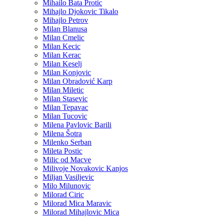
Mihailo Bata Protic
Mihajlo Djokovic Tikalo
Mihajlo Petrov
Milan Blanusa
Milan Cmelic
Milan Kecic
Milan Kerac
Milan Keselj
Milan Konjovic
Milan Obradović Karp
Milan Miletic
Milan Stasevic
Milan Tepavac
Milan Tucovic
Milena Pavlovic Barili
Milena Šotra
Milenko Serban
Mileta Postic
Milic od Macve
Milivoje Novakovic Kanjos
Miljan Vasiljevic
Milo Milunovic
Milorad Ciric
Milorad Mica Maravic
Milorad Mihajlovic Mica