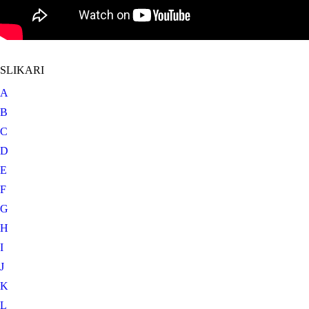
SLIKARI
A
B
C
D
E
F
G
H
I
J
K
L