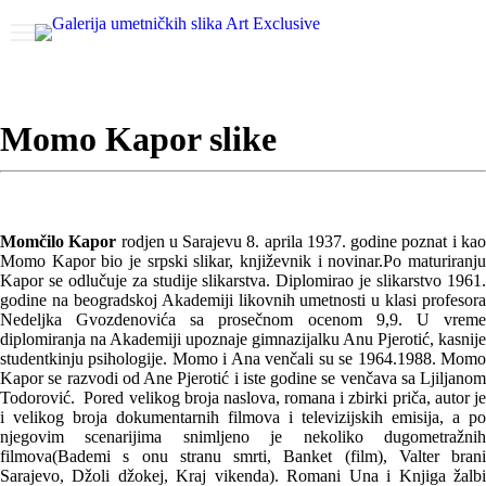
Momo Kapor slike
Momčilo Kapor
rodjen u Sarajevu 8. aprila 1937. godine poznat i ka
Momo Kapor bio je srpski slikar, književnik i novinar.Po maturiranju
Kapor se odlučuje za studije slikarstva. Diplomirao je slikarstvo 1961.
godine na beogradskoj Akademiji likovnih umetnosti u klasi profesora
Nedeljka Gvozdenovića sa prosečnom ocenom 9,9. U vreme
diplomiranja na Akademiji upoznaje gimnazijalku Anu Pjerotić, kasnije
studentkinju psihologije. Momo i Ana venčali su se 1964.1988. Momo
Kapor se razvodi od Ane Pjerotić i iste godine se venčava sa Ljiljanom
Todorović. Pored velikog broja naslova, romana i zbirki priča, autor je
i velikog broja dokumentarnih filmova i televizijskih emisija, a po
njegovim scenarijima snimljeno je nekoliko dugometražnih
filmova(Bademi s onu stranu smrti, Banket (film), Valter brani
Sarajevo, Džoli džokej, Kraj vikenda). Romani Una i Knjiga žalbi