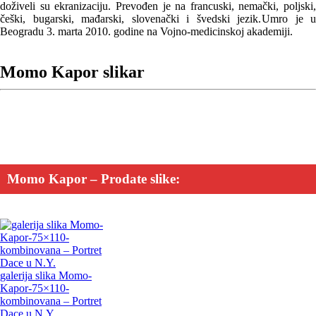
doživeli su ekranizaciju. Prevođen je na francuski, nemački, poljski,
češki, bugarski, mađarski, slovenački i švedski jezik.
Umro je u
Beogradu 3. marta 2010. godine na Vojno-medicinskoj akademiji.
Momo Kapor slikar
Momo Kapor – Prodate slike:
galerija slika Momo-
Kapor-75×110-
kombinovana – Portret
Dace u N.Y.