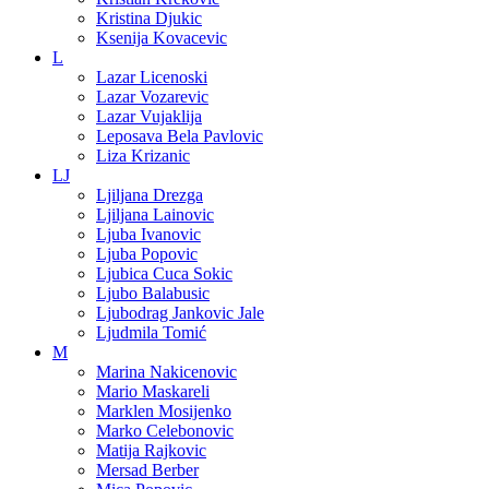
Kristina Djukic
Ksenija Kovacevic
L
Lazar Licenoski
Lazar Vozarevic
Lazar Vujaklija
Leposava Bela Pavlovic
Liza Krizanic
LJ
Ljiljana Drezga
Ljiljana Lainovic
Ljuba Ivanovic
Ljuba Popovic
Ljubica Cuca Sokic
Ljubo Balabusic
Ljubodrag Jankovic Jale
Ljudmila Tomić
M
Marina Nakicenovic
Mario Maskareli
Marklen Mosijenko
Marko Celebonovic
Matija Rajkovic
Mersad Berber