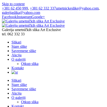
Skip to content
+381 62 450 999
,
+381 62 332 337
umetnickeslike@yahoo.com
,
galerijaslika@yahoo.com
Facebook
Instagram
Google+
Galerija umetničkih slika Art Exclusive
tel. 062 332 33
Slikari
Stare slike
Savremene slike
Akcija
O galeriji
Otkup slika
Kontakt
Slikari
Stare slike
Savremene slike
Akcija
O galeriji
Otkup slika
Kontakt