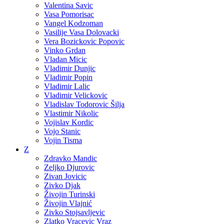
Valentina Savic
Vasa Pomorisac
Vangel Kodzoman
Vasilije Vasa Dolovacki
Vera Bozickovic Popovic
Vinko Grdan
Vladan Micic
Vladimir Dunjic
Vladimir Popin
Vladimir Lalic
Vladimir Velickovic
Vladislav Todorovic Šilja
Vlastimir Nikolic
Vojislav Kordic
Vojo Stanic
Vojin Tisma
Z
Zdravko Mandic
Zeljko Djurovic
Zivan Jovicic
Zivko Djak
Živojin Turinski
Živojin Vlajnić
Zivko Stojsavljevic
Zlatko Vracevic Vraz