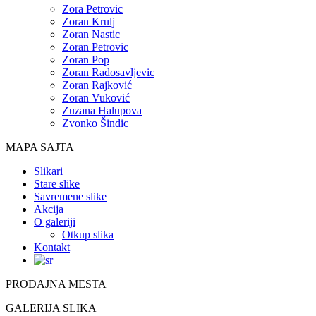
Zora Petrovic
Zoran Krulj
Zoran Nastic
Zoran Petrovic
Zoran Pop
Zoran Radosavljevic
Zoran Rajković
Zoran Vuković
Zuzana Halupova
Zvonko Šindic
MAPA SAJTA
Slikari
Stare slike
Savremene slike
Akcija
O galeriji
Otkup slika
Kontakt
PRODAJNA MESTA
GALERIJA SLIKA