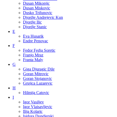
Dusan Mikonjic
Dusan Miskovic
Dusko Trifunovic
Djordje Andrejevic Kun
Djordje Ilic
Djordje Stanic
E
Eva Husarik
Endre Penovac
F
Fedor Fedja Soretic
Franjo Mraz
Franta Maly
G
Giga Djuragic Dile
Goran Mitrovic
Goran Stojanovic
Grujica Lazarevic
H
Hilmija Catovic
I
Igor Vasiljev
Igor Vlaisavljevic
Ilija Kolaric
Isidora Dundjerski