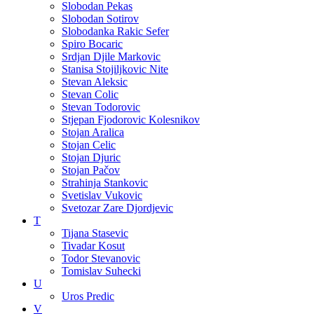
Slobodan Pekas
Slobodan Sotirov
Slobodanka Rakic Sefer
Spiro Bocaric
Srdjan Djile Markovic
Stanisa Stojiljkovic Nite
Stevan Aleksic
Stevan Colic
Stevan Todorovic
Stjepan Fjodorovic Kolesnikov
Stojan Aralica
Stojan Celic
Stojan Djuric
Stojan Pačov
Strahinja Stankovic
Svetislav Vukovic
Svetozar Zare Djordjevic
T
Tijana Stasevic
Tivadar Kosut
Todor Stevanovic
Tomislav Suhecki
U
Uros Predic
V