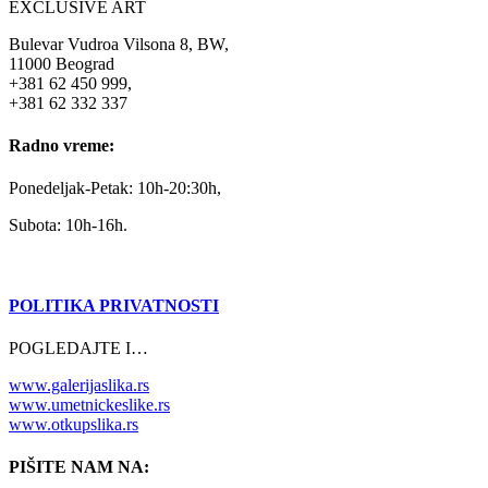
EXCLUSIVE ART
Bulevar Vudroa Vilsona 8, BW,
11000 Beograd
+381 62 450 999,
+381 62 332 337
Radno vreme:
Ponedeljak-Petak: 10h-20:30h,
Subota: 10h-16h.
POLITIKA PRIVATNOSTI
POGLEDAJTE I…
www.galerijaslika.rs
www.umetnickeslike.rs
www.otkupslika.rs
PIŠITE NAM NA: