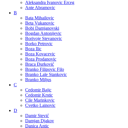
Aleksandra Ivanovic Erceg
Ante Abramovic
B
Bata Mihailovic
Beta Vukanovic
Bobi Damjanovski
Bogdan Antonijevic
Borivoje Stevanovic
Borko Petrovic
Boza Ilic
Boza Kovacevic
Boza Prodanovic
Braca Đurković
Branko Filipovic Filo
Branko Lale Stankovic
Branko Miljus
C
Cedomir Bajic
Cedomir Krstic
Cile Marinkovic
Cvetko Lainovic
D
Damir Stević
Damjan Djakov
Danica Antic