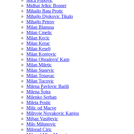
Mica Popovic
Midhat Jelkic Bosner
Mihailo Bata Protic
Mihajlo Djokovic Tikalo
Mihajlo Petrov
Milan Blanusa
Milan Cmelic
Milan Kecic
Milan Kerac
Milan Keselj
Milan Konjovic
Milan Obradović Karp
Milan Miletic
Milan Stasevic
Milan Tepavac
Milan Tucovic
Milena Pavlovic Barili
Milena Šotra
Milenko Serban
Mileta Postic
Milic od Macve
Milivoje Novakovic Kanjos
Miljan Vasiljevic
Milo Milunovic
Milorad Ciric