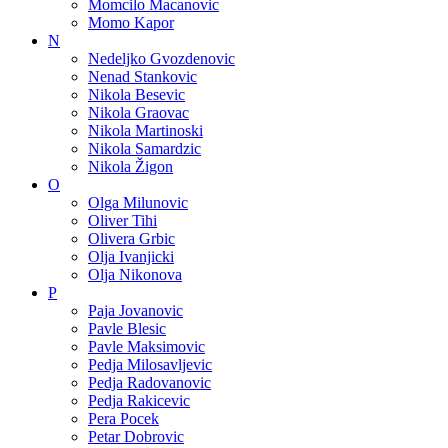
Momcilo Macanovic
Momo Kapor
N
Nedeljko Gvozdenovic
Nenad Stankovic
Nikola Besevic
Nikola Graovac
Nikola Martinoski
Nikola Samardzic
Nikola Žigon
O
Olga Milunovic
Oliver Tihi
Olivera Grbic
Olja Ivanjicki
Olja Nikonova
P
Paja Jovanovic
Pavle Blesic
Pavle Maksimovic
Pedja Milosavljevic
Pedja Radovanovic
Pedja Rakicevic
Pera Pocek
Petar Dobrovic