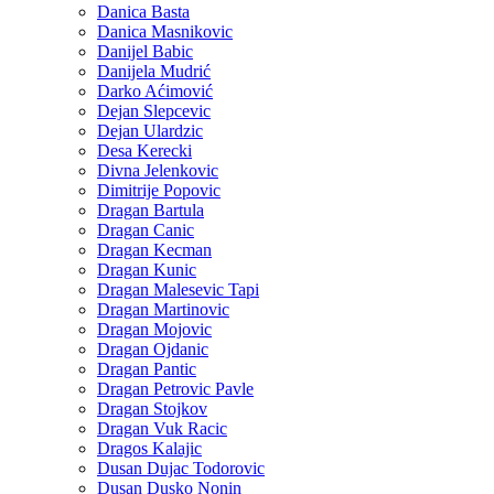
Danica Basta
Danica Masnikovic
Danijel Babic
Danijela Mudrić
Darko Aćimović
Dejan Slepcevic
Dejan Ulardzic
Desa Kerecki
Divna Jelenkovic
Dimitrije Popovic
Dragan Bartula
Dragan Canic
Dragan Kecman
Dragan Kunic
Dragan Malesevic Tapi
Dragan Martinovic
Dragan Mojovic
Dragan Ojdanic
Dragan Pantic
Dragan Petrovic Pavle
Dragan Stojkov
Dragan Vuk Racic
Dragos Kalajic
Dusan Dujac Todorovic
Dusan Dusko Nonin