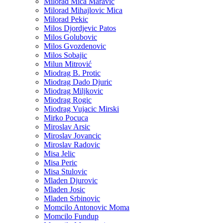
Milorad Mica Maravic
Milorad Mihajlovic Mica
Milorad Pekic
Milos Djordjevic Patos
Milos Golubovic
Milos Gvozdenovic
Milos Sobajic
Milun Mitrović
Miodrag B. Protic
Miodrag Dado Djuric
Miodrag Miljkovic
Miodrag Rogic
Miodrag Vujacic Mirski
Mirko Pocuca
Miroslav Arsic
Miroslav Jovancic
Miroslav Radovic
Misa Jelic
Misa Peric
Misa Stulovic
Mladen Djurovic
Mladen Josic
Mladen Srbinovic
Momcilo Antonovic Moma
Momcilo Fundup