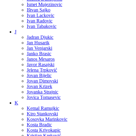
Ismet Mujezinovic
Ištvan Sajko
Ivan Lackovic
Ivan Radovic
Ivan Tabakovic
J
Jadran Djukic
Jan Husarik
Jan Venjarski
Janko Brasic
Janos Mesaros
Javor Rasajski
Jelena Trpković
Jovan Bijelic
Jovan Dimovski
Jovan Krizek
Jovanka Strajnic
Jovica Tomasevic
K
Kemal Ramujkic
Kiro Stankovski
Kosovka Marinkovic
Kosta Bradic
Kosta Krivokapic
Kristian Kreković