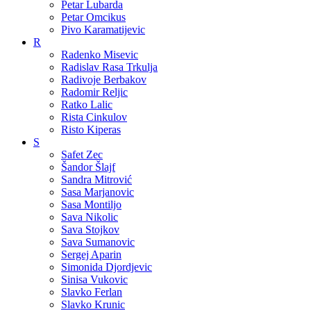
Petar Lubarda
Petar Omcikus
Pivo Karamatijevic
R
Radenko Misevic
Radislav Rasa Trkulja
Radivoje Berbakov
Radomir Reljic
Ratko Lalic
Rista Cinkulov
Risto Kiperas
S
Safet Zec
Šandor Šlajf
Sandra Mitrović
Sasa Marjanovic
Sasa Montiljo
Sava Nikolic
Sava Stojkov
Sava Sumanovic
Sergej Aparin
Simonida Djordjevic
Sinisa Vukovic
Slavko Ferlan
Slavko Krunic