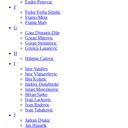
Endre Penovac
F
Fedor Fedja Soretic
Franjo Mraz
Franta Maly
G
Giga Djuragic Dile
Goran Mitrovic
Goran Stojanovic
Grujica Lazarevic
H
Hilmija Catovic
I
Igor Vasiljev
Igor Vlaisavljevic
Ilija Kolaric
Isidora Dundjerski
Ismet Mujezinovic
Ištvan Sajko
Ivan Lackovic
Ivan Radovic
Ivan Tabakovic
J
Jadran Djukic
Jan Husarik