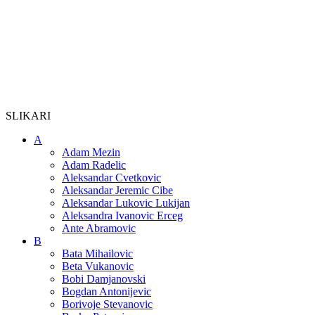
SLIKARI
A
Adam Mezin
Adam Radelic
Aleksandar Cvetkovic
Aleksandar Jeremic Cibe
Aleksandar Lukovic Lukijan
Aleksandra Ivanovic Erceg
Ante Abramovic
B
Bata Mihailovic
Beta Vukanovic
Bobi Damjanovski
Bogdan Antonijevic
Borivoje Stevanovic