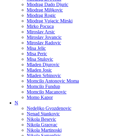
Miodrag Dado Djuric
Miodrag Miljkovic
Miodrag Rogic
Miodrag Vujacic Mirski
Mirko Pocuca
Miroslav Arsic
Miroslav Jovancic
Miroslav Radovic
Misa Jelic
Misa Peric
Misa Stulovic
Mladen Djurovic
Mladen Josic
Mladen Srbinovic
Momcilo Antonovic Moma
Momcilo Fundup
Momcilo Macanovic
Momo Kapor
N
Nedeljko Gvozdenovic
Nenad Stankovic
Nikola Besevic
Nikola Graovac
Nikola Martinoski
Nikola Samardzic