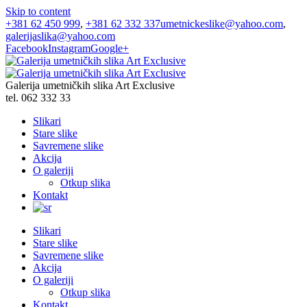
Skip to content
+381 62 450 999
,
+381 62 332 337
umetnickeslike@yahoo.com
,
galerijaslika@yahoo.com
Facebook
Instagram
Google+
Galerija umetničkih slika Art Exclusive
tel. 062 332 33
Slikari
Stare slike
Savremene slike
Akcija
O galeriji
Otkup slika
Kontakt
Slikari
Stare slike
Savremene slike
Akcija
O galeriji
Otkup slika
Kontakt