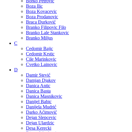
Borko Petrovic
Boza Ilic
Boza Kovacevic
Boza Prodanovic
Braca Đurković
Branko Filipovic Filo
Branko Lale Stankovic
Branko Miljus
C
Cedomir Bajic
Cedomir Krstic
Cile Marinkovic
Cvetko Lainovic
D
Damir Stević
Damjan Djakov
Danica Antic
Danica Basta
Danica Masnikovic
Danijel Babic
Danijela Mudrić
Darko Aćimović
Dejan Slepcevic
Dejan Ulardzic
Desa Kerecki