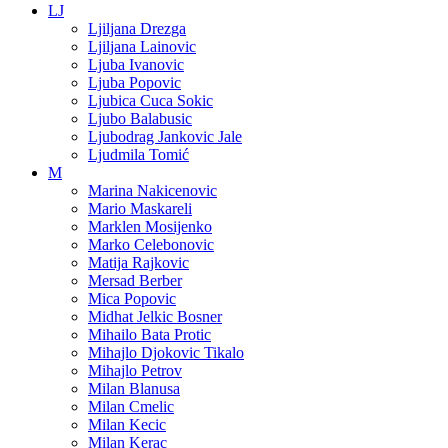
LJ
Ljiljana Drezga
Ljiljana Lainovic
Ljuba Ivanovic
Ljuba Popovic
Ljubica Cuca Sokic
Ljubo Balabusic
Ljubodrag Jankovic Jale
Ljudmila Tomić
M
Marina Nakicenovic
Mario Maskareli
Marklen Mosijenko
Marko Celebonovic
Matija Rajkovic
Mersad Berber
Mica Popovic
Midhat Jelkic Bosner
Mihailo Bata Protic
Mihajlo Djokovic Tikalo
Mihajlo Petrov
Milan Blanusa
Milan Cmelic
Milan Kecic
Milan Kerac