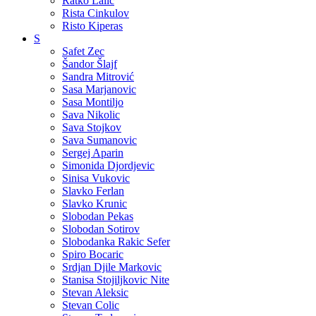
Ratko Lalic
Rista Cinkulov
Risto Kiperas
S
Safet Zec
Šandor Šlajf
Sandra Mitrović
Sasa Marjanovic
Sasa Montiljo
Sava Nikolic
Sava Stojkov
Sava Sumanovic
Sergej Aparin
Simonida Djordjevic
Sinisa Vukovic
Slavko Ferlan
Slavko Krunic
Slobodan Pekas
Slobodan Sotirov
Slobodanka Rakic Sefer
Spiro Bocaric
Srdjan Djile Markovic
Stanisa Stojiljkovic Nite
Stevan Aleksic
Stevan Colic