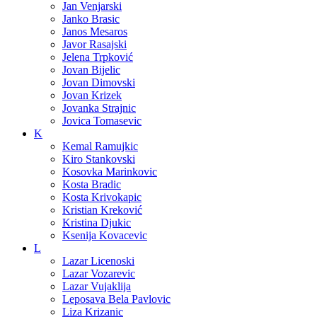
Jan Venjarski
Janko Brasic
Janos Mesaros
Javor Rasajski
Jelena Trpković
Jovan Bijelic
Jovan Dimovski
Jovan Krizek
Jovanka Strajnic
Jovica Tomasevic
K
Kemal Ramujkic
Kiro Stankovski
Kosovka Marinkovic
Kosta Bradic
Kosta Krivokapic
Kristian Kreković
Kristina Djukic
Ksenija Kovacevic
L
Lazar Licenoski
Lazar Vozarevic
Lazar Vujaklija
Leposava Bela Pavlovic
Liza Krizanic