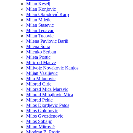
Milan Keselj
Milan Konjovic
Milan Obradović Karp
Milan Miletic
Milan Stasevic
Milan Tepavac
Milan Tucovic
Milena Pavlovic Barili
Milena Šotra
Milenko Serban
Mileta Postic
Milic od Macve
Milivoje Novakovic Kanjos
Miljan Vasiljevic
Milo Milunovic
Milorad Ciric
Milorad Mica Maravic
Milorad Mihajlovic Mica
Milorad Pekic
Milos Djordjevic Patos
Milos Golubovic
Milos Gvozdenovic
Milos Sobajic
Milun Mitrović
Miodrag B. Protic