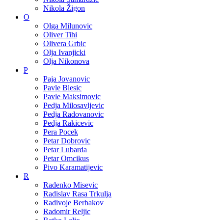
Nikola Žigon
O
Olga Milunovic
Oliver Tihi
Olivera Grbic
Olja Ivanjicki
Olja Nikonova
P
Paja Jovanovic
Pavle Blesic
Pavle Maksimovic
Pedja Milosavljevic
Pedja Radovanovic
Pedja Rakicevic
Pera Pocek
Petar Dobrovic
Petar Lubarda
Petar Omcikus
Pivo Karamatijevic
R
Radenko Misevic
Radislav Rasa Trkulja
Radivoje Berbakov
Radomir Reljic