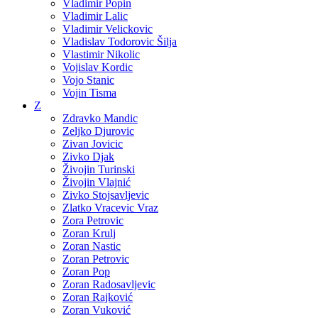
Vladimir Popin
Vladimir Lalic
Vladimir Velickovic
Vladislav Todorovic Šilja
Vlastimir Nikolic
Vojislav Kordic
Vojo Stanic
Vojin Tisma
Z
Zdravko Mandic
Zeljko Djurovic
Zivan Jovicic
Zivko Djak
Živojin Turinski
Živojin Vlajnić
Zivko Stojsavljevic
Zlatko Vracevic Vraz
Zora Petrovic
Zoran Krulj
Zoran Nastic
Zoran Petrovic
Zoran Pop
Zoran Radosavljevic
Zoran Rajković
Zoran Vuković