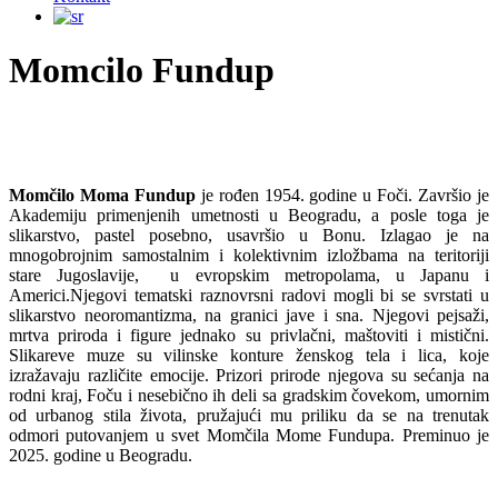
Momcilo Fundup
Momčilo Moma Fundup
je rođen 1954. godine u Foči. Završio je
Akademiju primenjenih umetnosti u Beogradu, a posle toga je
slikarstvo, pastel posebno, usavršio u Bonu. Izlagao je na
mnogobrojnim samostalnim i kolektivnim izložbama na teritoriji
stare Jugoslavije, u evropskim metropolama, u Japanu i
Americi.Njegovi tematski raznovrsni radovi mogli bi se svrstati u
slikarstvo neoromantizma, na granici jave i sna. Njegovi pejsaži,
mrtva priroda i figure jednako su privlačni, maštoviti i mistični.
Slikareve muze su vilinske konture ženskog tela i lica, koje
izražavaju različite emocije. Prizori prirode njegova su sećanja na
rodni kraj, Foču i nesebično ih deli sa gradskim čovekom, umornim
od urbanog stila života, pružajući mu priliku da se na trenutak
odmori putovanjem u svet Momčila Mome Fundupa. Preminuo je
2025. godine u Beogradu.