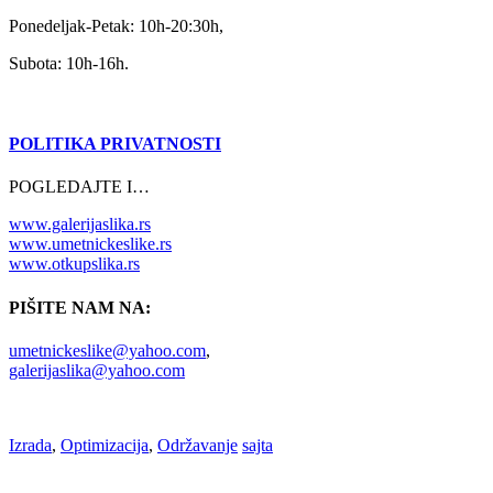
Ponedeljak-Petak: 10h-20:30h,
Subota: 10h-16h.
POLITIKA PRIVATNOSTI
POGLEDAJTE I…
www.galerijaslika.rs
www.umetnickeslike.rs
www.otkupslika.rs
PIŠITE NAM NA:
umetnickeslike@yahoo.com
,
galerijaslika@yahoo.com
Izrada
,
Optimizacija
,
Održavanje
sajta