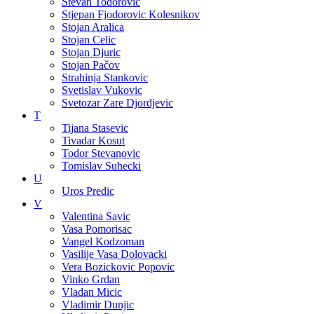
Stevan Todorovic
Stjepan Fjodorovic Kolesnikov
Stojan Aralica
Stojan Celic
Stojan Djuric
Stojan Pačov
Strahinja Stankovic
Svetislav Vukovic
Svetozar Zare Djordjevic
T
Tijana Stasevic
Tivadar Kosut
Todor Stevanovic
Tomislav Suhecki
U
Uros Predic
V
Valentina Savic
Vasa Pomorisac
Vangel Kodzoman
Vasilije Vasa Dolovacki
Vera Bozickovic Popovic
Vinko Grdan
Vladan Micic
Vladimir Dunjic