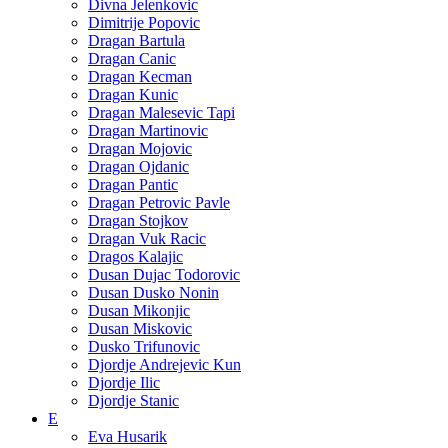
Divna Jelenkovic
Dimitrije Popovic
Dragan Bartula
Dragan Canic
Dragan Kecman
Dragan Kunic
Dragan Malesevic Tapi
Dragan Martinovic
Dragan Mojovic
Dragan Ojdanic
Dragan Pantic
Dragan Petrovic Pavle
Dragan Stojkov
Dragan Vuk Racic
Dragos Kalajic
Dusan Dujac Todorovic
Dusan Dusko Nonin
Dusan Mikonjic
Dusan Miskovic
Dusko Trifunovic
Djordje Andrejevic Kun
Djordje Ilic
Djordje Stanic
E
Eva Husarik