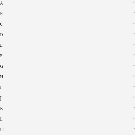
A
B
C
D
E
F
G
H
I
J
K
L
LJ