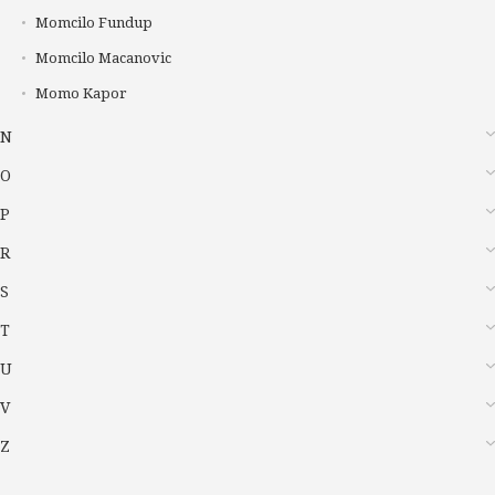
Momcilo Fundup
Momcilo Macanovic
Momo Kapor
N
O
P
R
S
T
U
V
Z