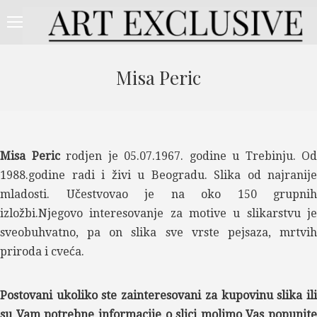
Misa Peric
Misa Peric
rodjen je 05.07.1967. godine u Trebinju. Od
1988.godine radi i živi u Beogradu. Slika od najranije
mladosti. Učestvovao je na oko 150 grupnih
izložbi.Njegovo interesovanje za motive u slikarstvu je
sveobuhvatno, pa on slika sve vrste pejsaza, mrtvih
priroda i cveća.
Postovani ukoliko ste zainteresovani za kupovinu slika ili
su Vam potrebne informacije o slici molimo Vas popunite