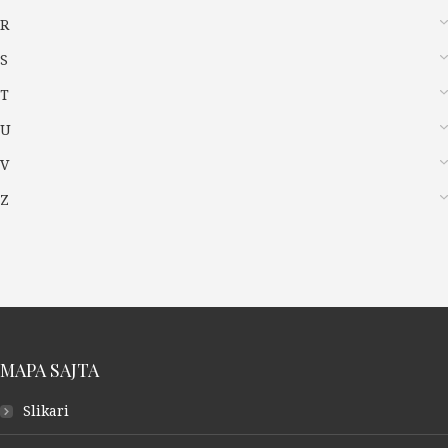
R
S
T
U
V
Z
MAPA SAJTA
Slikari