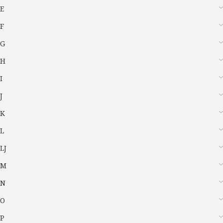
E
F
G
H
I
J
K
L
LJ
M
N
O
P