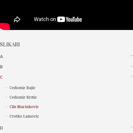
SLIKARI
A
B
C
Cedomir Bajic
Cedomir Krstic
Cile Marinkovic
Cvetko Lainovic
D