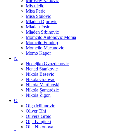
Miroslav Radovic
Misa Jelic
Misa Peric
Misa Stulovic
Mladen Djurovic
Mladen Josic
Mladen Srbinovic
Momcilo Antonovic Moma
Momcilo Fundup
Momcilo Macanovic
Momo Kapor
N
Nedeljko Gvozdenovic
Nenad Stankovic
Nikola Besevic
Nikola Graovac
Nikola Martinoski
Nikola Samardzic
Nikola Žigon
O
Olga Milunovic
Oliver Tihi
Olivera Grbic
Olja Ivanjicki
Olja Nikonova