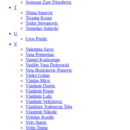
Svetozar Zare Djordjevic
T
Tijana Stasevic
Tivadar Kosut
Todor Stevanovic
Tomislav Suhecki
U
Uros Predic
V
Valentina Savic
Vasa Pomorisac
Vangel Kodzoman
Vasilije Vasa Dolovacki
Vera Bozickovic Popovic
Vinko Grdan
Vladan Micic
Vladimir Dunjic
Vladimir Popin
Vladimir Lalic
Vladimir Velickovic
Vladislav Todorovic Šilja
Vlastimir Nikolic
Vojislav Kordic
Vojo Stanic
Vojin Tisma