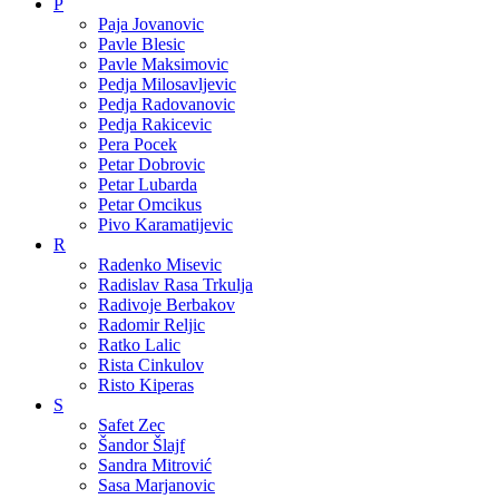
P
Paja Jovanovic
Pavle Blesic
Pavle Maksimovic
Pedja Milosavljevic
Pedja Radovanovic
Pedja Rakicevic
Pera Pocek
Petar Dobrovic
Petar Lubarda
Petar Omcikus
Pivo Karamatijevic
R
Radenko Misevic
Radislav Rasa Trkulja
Radivoje Berbakov
Radomir Reljic
Ratko Lalic
Rista Cinkulov
Risto Kiperas
S
Safet Zec
Šandor Šlajf
Sandra Mitrović
Sasa Marjanovic