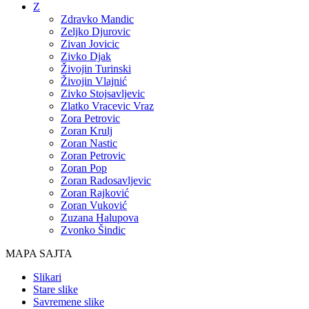
Z
Zdravko Mandic
Zeljko Djurovic
Zivan Jovicic
Zivko Djak
Živojin Turinski
Živojin Vlajnić
Zivko Stojsavljevic
Zlatko Vracevic Vraz
Zora Petrovic
Zoran Krulj
Zoran Nastic
Zoran Petrovic
Zoran Pop
Zoran Radosavljevic
Zoran Rajković
Zoran Vuković
Zuzana Halupova
Zvonko Šindic
MAPA SAJTA
Slikari
Stare slike
Savremene slike