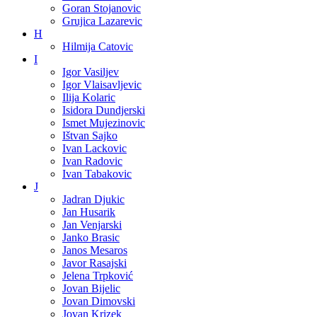
Goran Stojanovic
Grujica Lazarevic
H
Hilmija Catovic
I
Igor Vasiljev
Igor Vlaisavljevic
Ilija Kolaric
Isidora Dundjerski
Ismet Mujezinovic
Ištvan Sajko
Ivan Lackovic
Ivan Radovic
Ivan Tabakovic
J
Jadran Djukic
Jan Husarik
Jan Venjarski
Janko Brasic
Janos Mesaros
Javor Rasajski
Jelena Trpković
Jovan Bijelic
Jovan Dimovski
Jovan Krizek