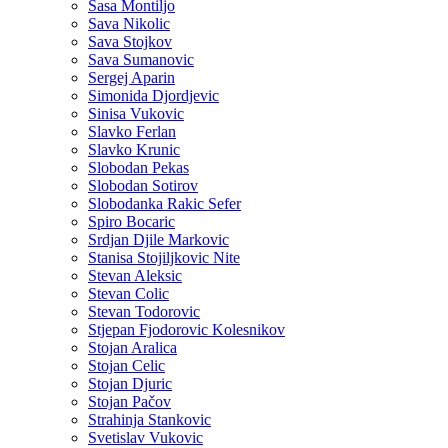
Sasa Montiljo
Sava Nikolic
Sava Stojkov
Sava Sumanovic
Sergej Aparin
Simonida Djordjevic
Sinisa Vukovic
Slavko Ferlan
Slavko Krunic
Slobodan Pekas
Slobodan Sotirov
Slobodanka Rakic Sefer
Spiro Bocaric
Srdjan Djile Markovic
Stanisa Stojiljkovic Nite
Stevan Aleksic
Stevan Colic
Stevan Todorovic
Stjepan Fjodorovic Kolesnikov
Stojan Aralica
Stojan Celic
Stojan Djuric
Stojan Pačov
Strahinja Stankovic
Svetislav Vukovic