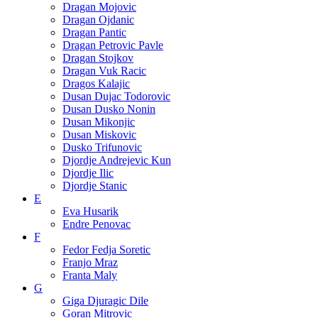
Dragan Mojovic
Dragan Ojdanic
Dragan Pantic
Dragan Petrovic Pavle
Dragan Stojkov
Dragan Vuk Racic
Dragos Kalajic
Dusan Dujac Todorovic
Dusan Dusko Nonin
Dusan Mikonjic
Dusan Miskovic
Dusko Trifunovic
Djordje Andrejevic Kun
Djordje Ilic
Djordje Stanic
E
Eva Husarik
Endre Penovac
F
Fedor Fedja Soretic
Franjo Mraz
Franta Maly
G
Giga Djuragic Dile
Goran Mitrovic