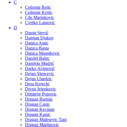
C
Cedomir Bajic
Cedomir Krstic
Cile Marinkovic
Cvetko Lainovic
D
Damir Stević
Damjan Djakov
Danica Antic
Danica Basta
Danica Masnikovic
Danijel Babic
Danijela Mudrić
Darko Aćimović
Dejan Slepcevic
Dejan Ulardzic
Desa Kerecki
Divna Jelenkovic
Dimitrije Popovic
Dragan Bartula
Dragan Canic
Dragan Kecman
Dragan Kunic
Dragan Malesevic Tapi
Dragan Martinovic