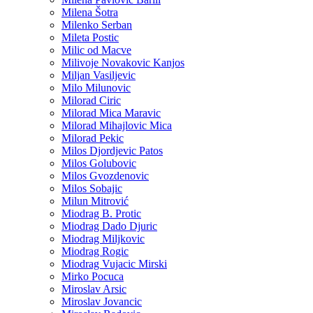
Milena Šotra
Milenko Serban
Mileta Postic
Milic od Macve
Milivoje Novakovic Kanjos
Miljan Vasiljevic
Milo Milunovic
Milorad Ciric
Milorad Mica Maravic
Milorad Mihajlovic Mica
Milorad Pekic
Milos Djordjevic Patos
Milos Golubovic
Milos Gvozdenovic
Milos Sobajic
Milun Mitrović
Miodrag B. Protic
Miodrag Dado Djuric
Miodrag Miljkovic
Miodrag Rogic
Miodrag Vujacic Mirski
Mirko Pocuca
Miroslav Arsic
Miroslav Jovancic