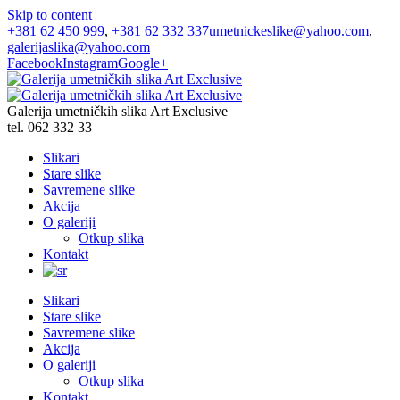
Skip to content
+381 62 450 999
,
+381 62 332 337
umetnickeslike@yahoo.com
,
galerijaslika@yahoo.com
Facebook
Instagram
Google+
Galerija umetničkih slika Art Exclusive
tel. 062 332 33
Slikari
Stare slike
Savremene slike
Akcija
O galeriji
Otkup slika
Kontakt
Slikari
Stare slike
Savremene slike
Akcija
O galeriji
Otkup slika
Kontakt