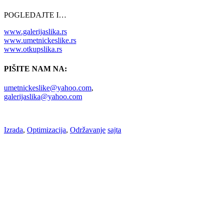
POGLEDAJTE I…
www.galerijaslika.rs
www.umetnickeslike.rs
www.otkupslika.rs
PIŠITE NAM NA:
umetnickeslike@yahoo.com
,
galerijaslika@yahoo.com
Izrada
,
Optimizacija
,
Održavanje
sajta