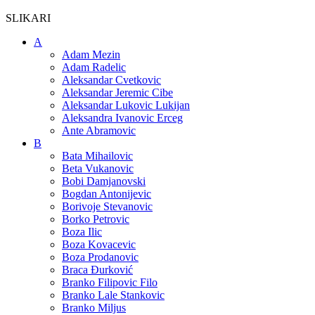
SLIKARI
A
Adam Mezin
Adam Radelic
Aleksandar Cvetkovic
Aleksandar Jeremic Cibe
Aleksandar Lukovic Lukijan
Aleksandra Ivanovic Erceg
Ante Abramovic
B
Bata Mihailovic
Beta Vukanovic
Bobi Damjanovski
Bogdan Antonijevic
Borivoje Stevanovic
Borko Petrovic
Boza Ilic
Boza Kovacevic
Boza Prodanovic
Braca Đurković
Branko Filipovic Filo
Branko Lale Stankovic
Branko Miljus