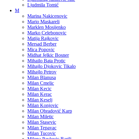
Ljudmila Tomić
M
Marina Nakicenovic
Mario Maskareli
Marklen Mosijenko
Marko Celebonovic
Matija Rajkovic
Mersad Berber
Mica Popovic
Midhat Jelkic Bosner
Mihailo Bata Protic
Mihajlo Djokovic Tikalo
Mihajlo Petrov
Milan Blanusa
Milan Cmelic
Milan Kecic
Milan Kerac
Milan Keselj
Milan Konjovic
Milan Obradović Karp
Milan Miletic
Milan Stasevic
Milan Tepavac
Milan Tucovic
Milena Pavlovic Barili