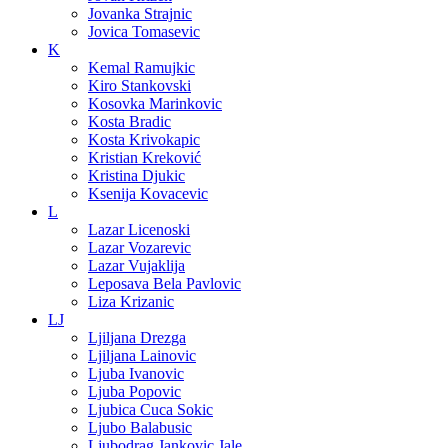
Jovanka Strajnic
Jovica Tomasevic
K
Kemal Ramujkic
Kiro Stankovski
Kosovka Marinkovic
Kosta Bradic
Kosta Krivokapic
Kristian Kreković
Kristina Djukic
Ksenija Kovacevic
L
Lazar Licenoski
Lazar Vozarevic
Lazar Vujaklija
Leposava Bela Pavlovic
Liza Krizanic
LJ
Ljiljana Drezga
Ljiljana Lainovic
Ljuba Ivanovic
Ljuba Popovic
Ljubica Cuca Sokic
Ljubo Balabusic
Ljubodrag Jankovic Jale