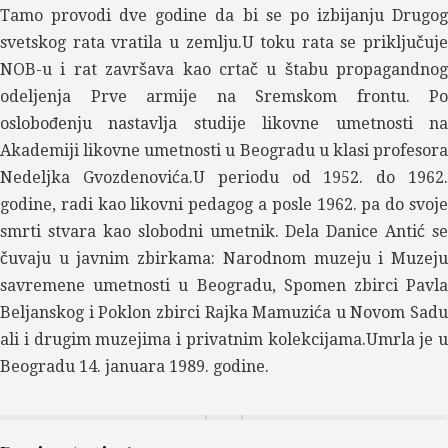
Tamo provodi dve godine da bi se po izbijanju Drugog
svetskog rata vratila u zemlju.U toku rata se priključuje
NOB-u i rat završava kao crtač u štabu propagandnog
odeljenja Prve armije na Sremskom frontu. Po
oslobođenju nastavlja studije likovne umetnosti na
Akademiji likovne umetnosti u Beogradu u klasi profesora
Nedeljka Gvozdenovića.U periodu od 1952. do 1962.
godine, radi kao likovni pedagog a posle 1962. pa do svoje
smrti stvara kao slobodni umetnik. Dela Danice Antić se
čuvaju u javnim zbirkama: Narodnom muzeju i Muzeju
savremene umetnosti u Beogradu, Spomen zbirci Pavla
Beljanskog i Poklon zbirci Rajka Mamuzića u Novom Sadu
ali i drugim muzejima i privatnim kolekcijama.Umrla je u
Beogradu 14. januara 1989. godine.