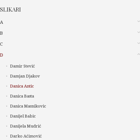
SLIKARI
A
B
C
D
Damir Stević
Damjan Djakov
Danica Antic
Danica Basta
Danica Masnikovic
Danijel Babic
Danijela Mudrić
Darko Aćimović