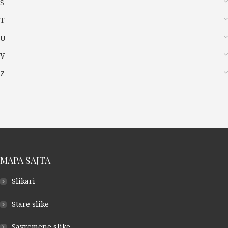
S
T
U
V
Z
MAPA SAJTA
Slikari
Stare slike
Savremene slike