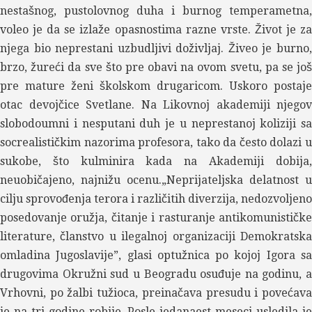
nestašnog, pustolovnog duha i burnog temperametna,
voleo je da se izlaže opasnostima razne vrste. Život je za
njega bio neprestani uzbudljivi doživljaj. Živeo je burno,
brzo, žureći da sve što pre obavi na ovom svetu, pa se još
pre mature ženi školskom drugaricom. Uskoro postaje
otac devojčice Svetlane. Na Likovnoj akademiji njegov
slobodoumni i nesputani duh je u neprestanoj koliziji sa
socrealističkim nazorima profesora, tako da često dolazi u
sukobe, što kulminira kada na Akademiji dobija,
neuobičajeno, najnižu ocenu.„Neprijateljska delatnost u
cilju sprovođenja terora i različitih diverzija, nedozvoljeno
posedovanje oružja, čitanje i rasturanje antikomunističke
literature, članstvo u ilegalnoj organizaciji Demokratska
omladina Jugoslavije”, glasi optužnica po kojoj Igora sa
drugovima Okružni sud u Beogradu osuđuje na godinu, a
Vrhovni, po žalbi tužioca, preinačava presudu i povećava
je na tri godine robije. Posle jedanaest meseci usledila je