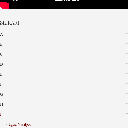
SLIKARI
A
B
C
D
E
F
G
H
I
Igor Vasiljev