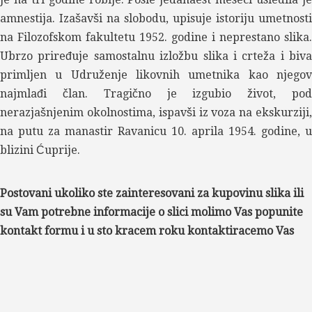
amnestija. Izašavši na slobodu, upisuje istoriju umetnosti
na Filozofskom fakultetu 1952. godine i neprestano slika.
Ubrzo priređuje samostalnu izložbu slika i crteža i biva
primljen u Udruženje likovnih umetnika kao njegov
najmlađi član. Tragično je izgubio život, pod
nerazjašnjenim okolnostima, ispavši iz voza na ekskurziji,
na putu za manastir Ravanicu 10. aprila 1954. godine, u
blizini Ćuprije.
Postovani ukoliko ste zainteresovani za kupovinu slika ili
su Vam potrebne informacije o slici molimo Vas popunite
kontakt formu i u sto kracem roku kontaktiracemo Vas