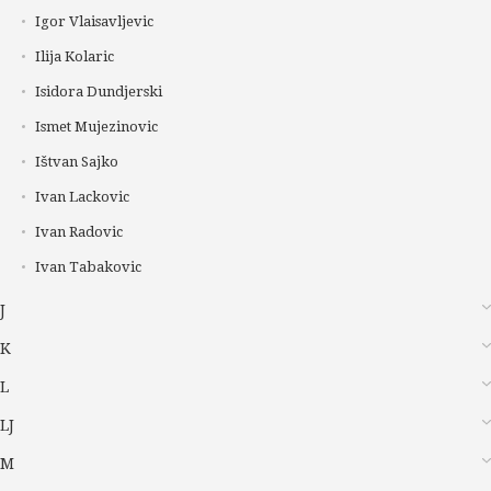
Igor Vlaisavljevic
Ilija Kolaric
Isidora Dundjerski
Ismet Mujezinovic
Ištvan Sajko
Ivan Lackovic
Ivan Radovic
Ivan Tabakovic
J
K
L
LJ
M