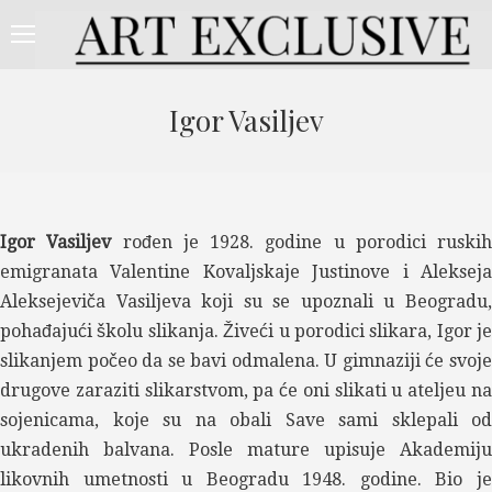
Igor Vasiljev
Igor Vasiljev
rođen je 1928. godine u porodici ruskih
emigranata Valentine Kovaljskaje Justinove i Alekseja
Aleksejeviča Vasiljeva koji su se upoznali u Beogradu,
pohađajući školu slikanja. Živeći u porodici slikara, Igor je
slikanjem počeo da se bavi odmalena. U gimnaziji će svoje
drugove zaraziti slikarstvom, pa će oni slikati u ateljeu na
sojenicama, koje su na obali Save sami sklepali od
ukradenih balvana. Posle mature upisuje Akademiju
likovnih umetnosti u Beogradu 1948. godine. Bio je