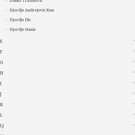
Dusko Trifunovic
Djordje Andrejevic Kun
Djordje Ilic
Djordje Stanic
E
F
G
H
I
J
K
L
LJ