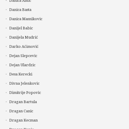
Danica Antic
Danica Basta
Danica Masnikovic
Danijel Babic
Danijela Mudrić
Darko Aćimović
Dejan Slepcevic
Dejan Ulardzic
Desa Kerecki
Divna Jelenkovic
Dimitrije Popovic
Dragan Bartula
Dragan Canic
Dragan Kecman