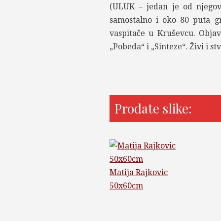
(ULUK – jedan je od njegov
samostalno i oko 80 puta gr
vaspitače u Kruševcu. Objav
„Pobeda“ i „Sinteze“. Živi i s
Prodate slike:
Matija Rajkovic
50x60cm