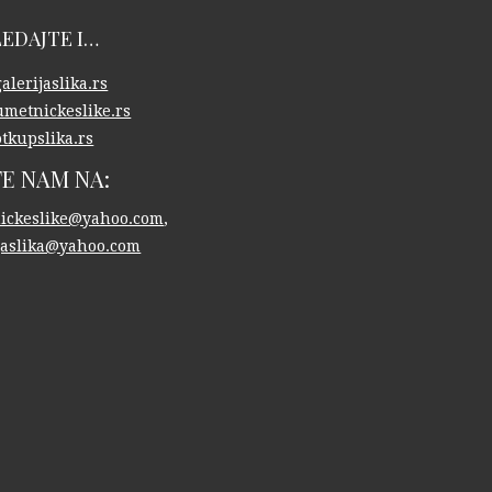
EDAJTE I…
lerijaslika.rs
metnickeslike.rs
tkupslika.rs
TE NAM NA:
ickeslike@yahoo.com
,
ijaslika@yahoo.com