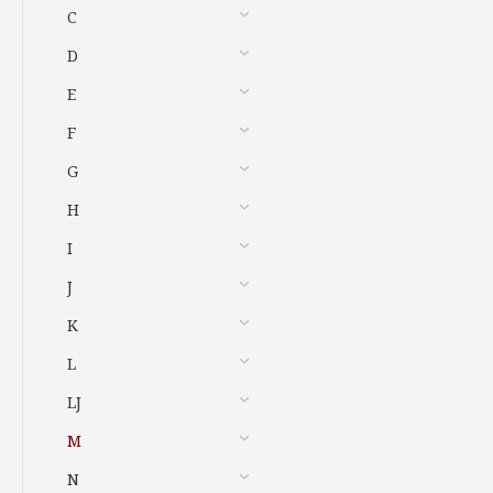
C
D
E
F
G
H
I
J
K
L
LJ
M
N