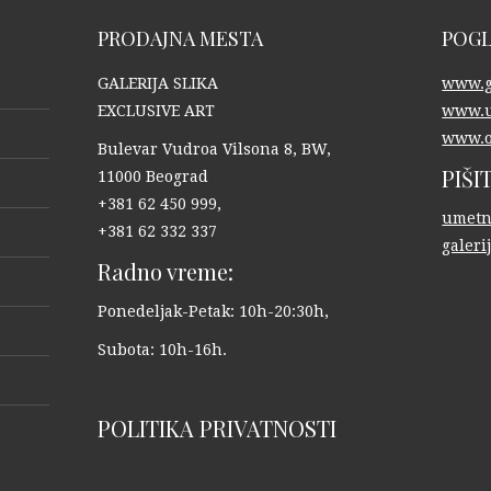
PRODAJNA MESTA
POGL
GALERIJA SLIKA
www.ga
EXCLUSIVE ART
www.u
www.o
Bulevar Vudroa Vilsona 8, BW,
PIŠI
11000 Beograd
+381 62 450 999,
umetn
+381 62 332 337
galer
Radno vreme:
Ponedeljak-Petak: 10h-20:30h,
Subota: 10h-16h.
POLITIKA PRIVATNOSTI