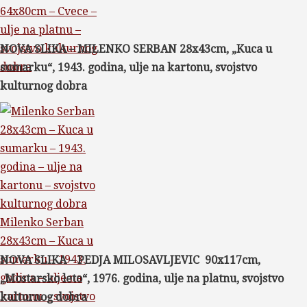
64x80cm – Cvece –
ulje na platnu –
svojstvo kulturnog
NOVA SLIKA – MILENKO SERBAN 28x43cm, „Kuca u
dobra
sumarku“, 1943. godina, ulje na kartonu, svojstvo
kulturnog dobra
Milenko Serban
28x43cm – Kuca u
sumarku – 1943.
NOVA SLIKA – PEDJA MILOSAVLJEVIC 90x117cm,
godina – ulje na
„Mostarsko leto“, 1976. godina, ulje na platnu, svojstvo
kartonu – svojstvo
kulturnog dobra