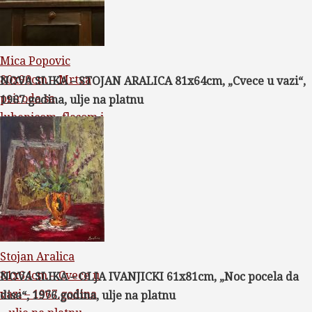
Mica Popovic
80x90cm – Mrtva
NOVA SLIKA – STOJAN ARALICA 81x64cm, „Cvece u vazi“,
priroda sa
1967.godina, ulje na platnu
lubenicom, flasom i
cvecem –
1988.godina – ulje i
aplikacija na
platnu – svojstvo
kulturnog dobra
Stojan Aralica
81x64cm – Cvece u
NOVA SLIKA – OLJA IVANJICKI 61x81cm, „Noc pocela da
vazi – 1967.godina
dise“, 1976.godina, ulje na platnu