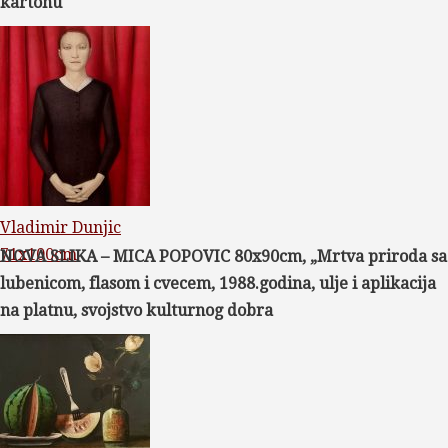
kartonu
Vladimir Dunjic
71x100cm
NOVA SLIKA – MICA POPOVIC 80x90cm, „Mrtva priroda sa
lubenicom, flasom i cvecem, 1988.godina, ulje i aplikacija
na platnu, svojstvo kulturnog dobra