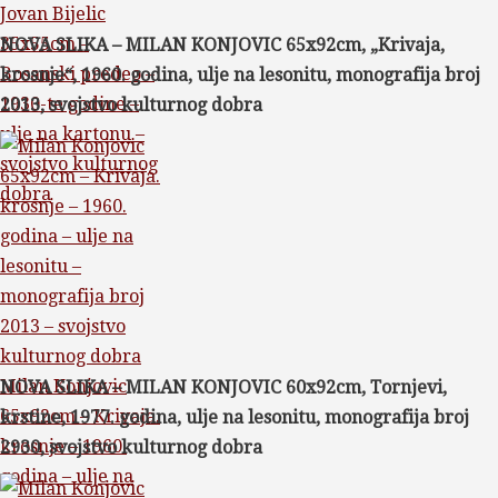
Jovan Bijelic
35x55cm –
NOVA SLIKA – MILAN KONJOVIC 65x92cm, „Krivaja,
Bosanski predeo –
krosnje“, 1960. godina, ulje na lesonitu, monografija broj
1930-te godine –
2013, svojstvo kulturnog dobra
ulje na kartonu –
svojstvo kulturnog
dobra
Milan Konjovic
NOVA SLIKA – MILAN KONJOVIC 60x92cm, Tornjevi,
65x92cm – Krivaja.
krstine, 1977. godina, ulje na lesonitu, monografija broj
krosnje – 1960.
2930, svojstvo kulturnog dobra
godina – ulje na