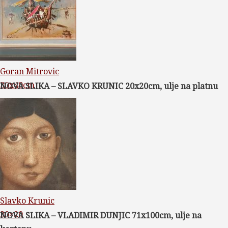
Goran Mitrovic
30x40cm
NOVA SLIKA – SLAVKO KRUNIC 20x20cm, ulje na platnu
Slavko Krunic
20×20
NOVA SLIKA – VLADIMIR DUNJIC 71x100cm, ulje na