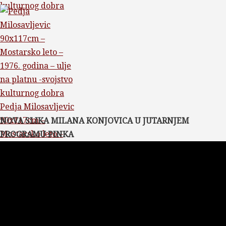
kulturnog dobra
Pedja Milosavljevic
90x117cm –
NOVA SLIKA MILANA KONJOVICA U JUTARNJEM
Mostarsko leto –
PROGRAMU PINKA
1976. godina – ulje
na platnu -svojstvo
kulturnog dobra