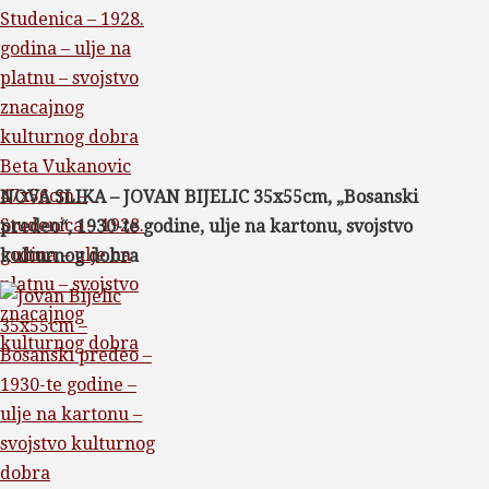
Beta Vukanovic
47x56cm –
NOVA SLIKA – JOVAN BIJELIC 35x55cm, „Bosanski
Studenica – 1928.
predeo“, 1930-te godine, ulje na kartonu, svojstvo
godina – ulje na
kulturnog dobra
platnu – svojstvo
znacajnog
kulturnog dobra