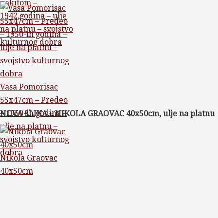
nakitom –
1942.godina – ulje
na platnu – svojstvo
kulturnog dobra
Vasa Pomorisac
55x47cm – Predeo
– 1950-ih godina –
NOVA SLIKA – NIKOLA GRAOVAC 40x50cm, ulje na platnu
ulje na platnu –
svojstvo kulturnog
dobra
Nikola Graovac
40x50cm