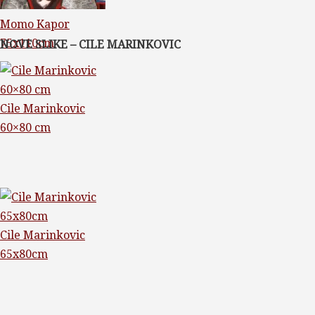
Momo Kapor
75x110cm
NOVE SLIKE – CILE MARINKOVIC
Cile Marinkovic
60×80 cm
Cile Marinkovic
65x80cm