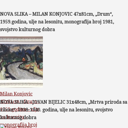
NOVA SLIKA – MILAN KONJOVIC 47x81cm, „Drum“,
1959.godina, ulje na lesonitu, monografija broj 1981,
svojstvo kulturnog dobra
Milan Konjovic
47x81cm – Drum –
NOVA SLIKA – JOVAN BIJELIC 31x48cm, „Mrtva priroda sa
1959.godina – ulje
ribom“, 1938-1940. godina, ulje na lesonitu, svojstvo
na lesonitu –
kulturnog dobra
monografija broj