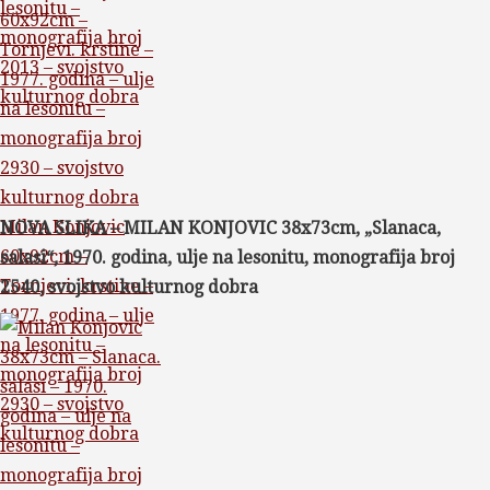
lesonitu –
monografija broj
2013 – svojstvo
kulturnog dobra
Milan Konjovic
NOVA SLIKA – MILAN KONJOVIC 38x73cm, „Slanaca,
60x92cm –
salasi“, 1970. godina, ulje na lesonitu, monografija broj
Tornjevi. krstine –
2540, svojstvo kulturnog dobra
1977. godina – ulje
na lesonitu –
monografija broj
2930 – svojstvo
kulturnog dobra