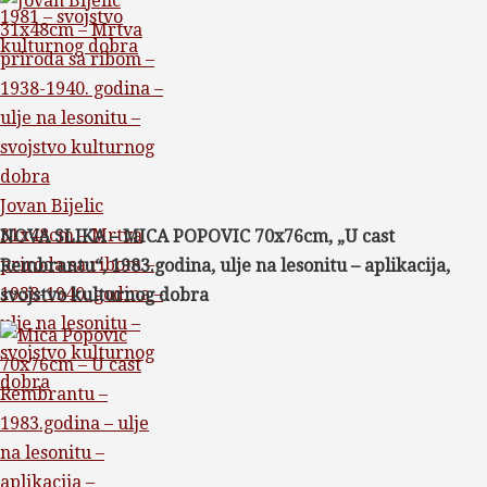
1981 – svojstvo
kulturnog dobra
Jovan Bijelic
31x48cm – Mrtva
NOVA SLIKA – MICA POPOVIC 70x76cm, „U cast
priroda sa ribom –
Rembrantu“, 1983.godina, ulje na lesonitu – aplikacija,
1938-1940. godina –
svojstvo kulturnog dobra
ulje na lesonitu –
svojstvo kulturnog
dobra