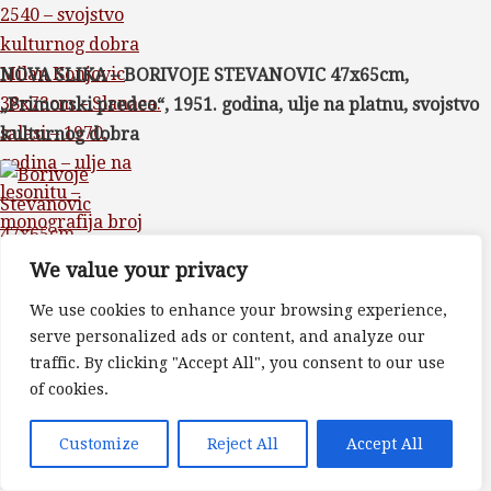
Milan Konjovic
NOVA SLIKA – BORIVOJE STEVANOVIC 47x65cm,
38x73cm – Slanaca.
„Primorski predeo“, 1951. godina, ulje na platnu, svojstvo
salasi – 1970.
kulturnog dobra
godina – ulje na
lesonitu –
monografija broj
2540 – svojstvo
We value your privacy
kulturnog dobra
We use cookies to enhance your browsing experience,
serve personalized ads or content, and analyze our
traffic. By clicking "Accept All", you consent to our use
Borivoje
of cookies.
Stevanovic
47x65cm –
Customize
Reject All
Accept All
NOVA SLIKA – MILAN KONJOVIC 81x47cm, „Bozuri, lale“,
Primorski predeo –
1977. godina, ulje na lesonitu, monografija broj 2962,