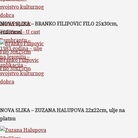
Mica Popovic
NOVA SLIKA – BRANKO FILIPOVIC FILO 25x30cm,
70x76cm – U cast
enformel
Rembrantu –
1983.godina – ulje
na lesonitu –
Branko Filipovic
aplikacija –
Filo 30x25cm
svojstvo kulturnog
dobra
NOVA SLIKA – ZUZANA HALUPOVA 22x22cm, ulje na
platnu