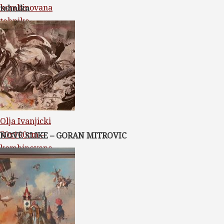
kombinovana
tehnika
tehnika
Olja Ivanjicki
70x100cm –
NOVE SLIKE – GORAN MITROVIC
kombinovana
tehnika