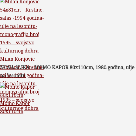
Milan Konjovic
54x81cm – Krstine.
NOVA SLIKA – MOMO KAPOR 80x110cm, 1980.godina, ulje
salas -1954 godina-
na lesonitu
ulje na lesonitu-
monografija broj
1595 – svojstvo
Momo Kapor
kulturnog dobra
80x110cm