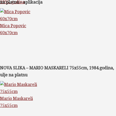
1995. godina
na platnu – aplikacija
Mica Popovic
60x70cm
NOVA SLIKA – MARIO MASKARELI 75x55cm, 1984.godina,
ulje na platnu
Mario Maskareli
75x55cm