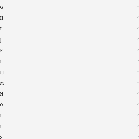
G
H
I
J
K
L
LJ
M
N
O
P
R
S