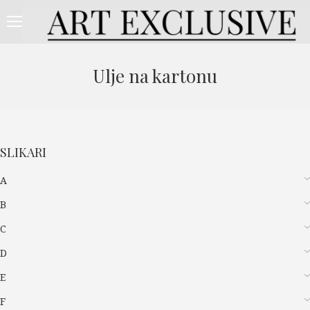
Ulje na kartonu
SLIKARI
A
B
C
D
E
F