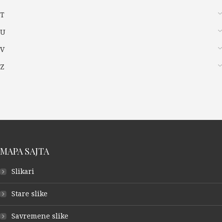
T
U
V
Z
MAPA SAJTA
Slikari
Stare slike
Savremene slike