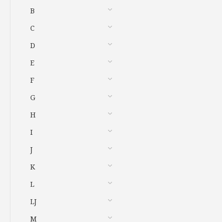
B
C
D
E
F
G
H
I
J
K
L
LJ
M