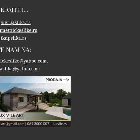
EDAJTE I…
lerijaslika.rs
metnickeslike.rs
tkupslika.rs
TE NAM NA:
ickeslike@yahoo.com
,
ijaslika@yahoo.com