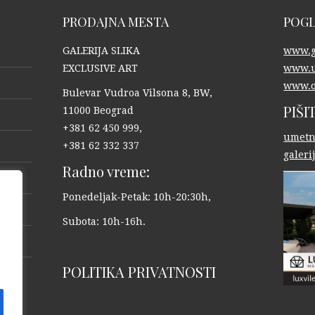
PRODAJNA MESTA
POGL
GALERIJA SLIKA
www.ga
EXCLUSIVE ART
www.u
www.o
Bulevar Vudroa Vilsona 8, BW,
PIŠI
11000 Beograd
+381 62 450 999,
umetn
+381 62 332 337
galer
Radno vreme:
Ponedeljak-Petak: 10h-20:30h,
Subota: 10h-16h.
POLITIKA PRIVATNOSTI