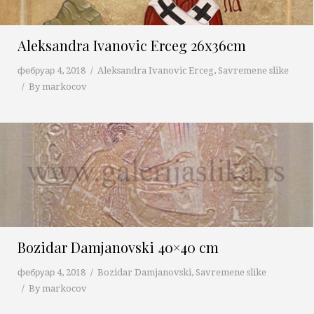
Aleksandra Ivanovic Erceg 26x36cm
фебруар 4, 2018
Aleksandra Ivanovic Erceg
,
Savremene slike
By
markocov
Bozidar Damjanovski 40×40 cm
фебруар 4, 2018
Bozidar Damjanovski
,
Savremene slike
By
markocov