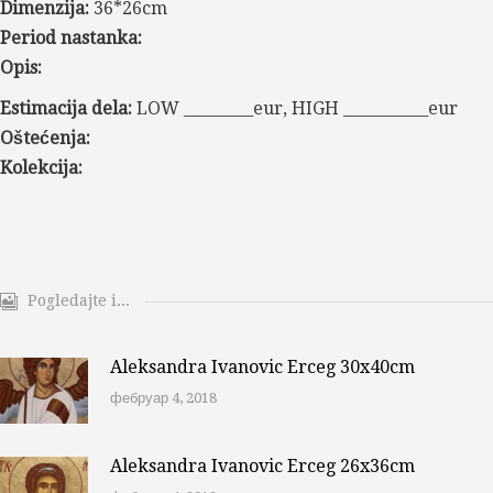
Dimenzija:
36*26cm
Period nastanka:
Opis:
Estimacija dela:
LOW _________eur, HIGH ___________eur
Oštećenja:
Kolekcija:
Pogledajte i...
Aleksandra Ivanovic Erceg 30x40cm
фебруар 4, 2018
Aleksandra Ivanovic Erceg 26x36cm