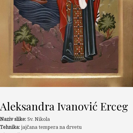
Aleksandra Ivanović Erceg
Naziv slike:
Sv. Nikola
Tehnika:
jajčana tempera na drvetu