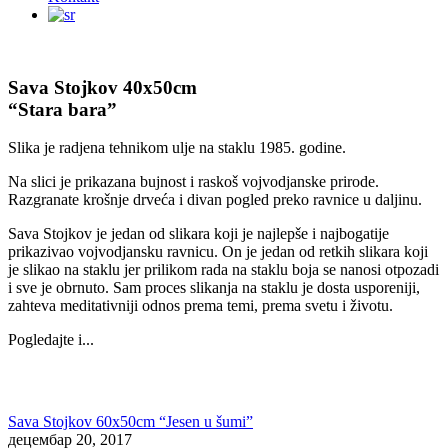
Sava Stojkov 40x50cm
“Stara bara”
Slika je radjena tehnikom ulje na staklu 1985. godine.
Na slici je prikazana bujnost i raskoš vojvodjanske prirode.
Razgranate krošnje drveća i divan pogled preko ravnice u daljinu.
Sava Stojkov je jedan od slikara koji je najlepše i najbogatije
prikazivao vojvodjansku ravnicu. On je jedan od retkih slikara koji
je slikao na staklu jer prilikom rada na staklu boja se nanosi otpozadi
i sve je obrnuto. Sam proces slikanja na staklu je dosta usporeniji,
zahteva meditativniji odnos prema temi, prema svetu i životu.
Pogledajte i...
Sava Stojkov 60x50cm “Jesen u šumi”
децембар 20, 2017