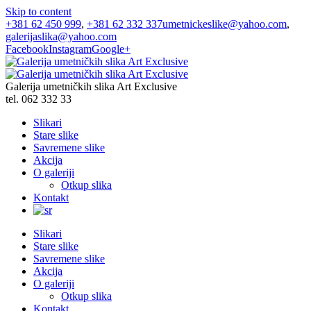
Skip to content
+381 62 450 999
,
+381 62 332 337
umetnickeslike@yahoo.com
,
galerijaslika@yahoo.com
Facebook
Instagram
Google+
Galerija umetničkih slika Art Exclusive
tel. 062 332 33
Slikari
Stare slike
Savremene slike
Akcija
O galeriji
Otkup slika
Kontakt
Slikari
Stare slike
Savremene slike
Akcija
O galeriji
Otkup slika
Kontakt