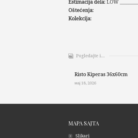
Estimacija dela:
LOW _________
Oštećenja:
Kolekcija:
Pogledajte i...
Risto Kiperas 36x60cm
мај 18, 2026
MAPA SAJTA
Slikari