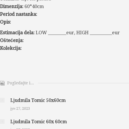
Dimenzija:
60*40cm
Period nastanka:
Opis:
Estimacija dela:
LOW _________eur, HIGH ___________eur
Oštećenja:
Kolekcija:
Pogledajte i...
Ljudmila Tomic 50x60cm
јун 27, 2023
Ljudmila Tomic 60x 60cm