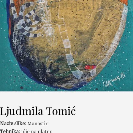
Ljudmila Tomić
Naziv slike:
Manastir
Tehnika:
ulje na platnu