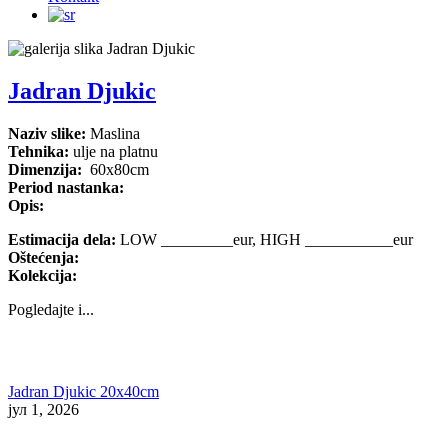
Jadran Djukic
Naziv slike:
Maslina
Tehnika:
ulje na platnu
Dimenzija:
60x80cm
Period nastanka:
Opis:
Estimacija dela:
LOW _________eur, HIGH ___________eur
Oštećenja:
Kolekcija:
Pogledajte i...
Jadran Djukic 20x40cm
јул 1, 2026