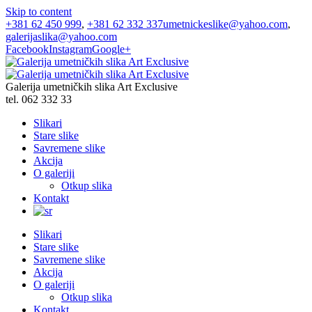
Skip to content
+381 62 450 999
,
+381 62 332 337
umetnickeslike@yahoo.com
,
galerijaslika@yahoo.com
Facebook
Instagram
Google+
Galerija umetničkih slika Art Exclusive
tel. 062 332 33
Slikari
Stare slike
Savremene slike
Akcija
O galeriji
Otkup slika
Kontakt
Slikari
Stare slike
Savremene slike
Akcija
O galeriji
Otkup slika
Kontakt