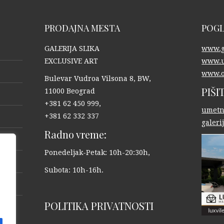
PRODAJNA MESTA
POGL
GALERIJA SLIKA
www.ga
EXCLUSIVE ART
www.u
www.o
Bulevar Vudroa Vilsona 8, BW,
PIŠI
11000 Beograd
+381 62 450 999,
umetn
+381 62 332 337
galer
Radno vreme:
Ponedeljak-Petak: 10h-20:30h,
Subota: 10h-16h.
POLITIKA PRIVATNOSTI