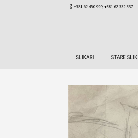
+381 62 450 999
,
+381 62 332 337
SLIKARI
STARE SLIK