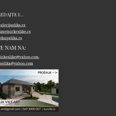
EDAJTE I…
lerijaslika.rs
metnickeslike.rs
tkupslika.rs
TE NAM NA:
ickeslike@yahoo.com
,
ijaslika@yahoo.com