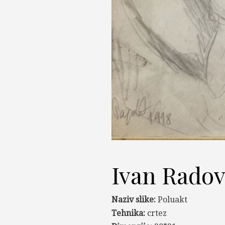
Ivan Radov
Naziv slike:
Poluakt
Tehnika:
crtez