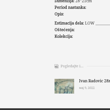
Dimenzija:
28*21cm
Period nastanka:
Opis:
Estimacija dela:
LOW _________
Oštećenja:
Kolekcija:
Pogledajte i...
Ivan Radovic 2
мај 9, 2022