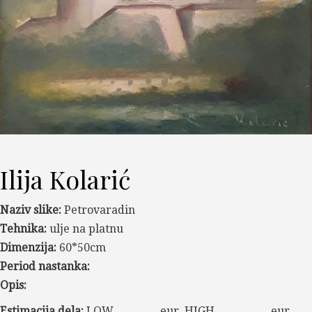
Ilija Kolarić
Naziv slike:
Petrovaradin
Tehnika:
ulje na platnu
Dimenzija:
60*50cm
Period nastanka:
Opis:
Estimacija dela:
LOW _________eur, HIGH ___________eur