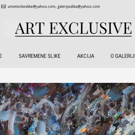
umetnickeslike@yahoo.com
,
galerijaslika@yahoo.com
E
SAVREMENE SLIKE
AKCIJA
O GALERIJ