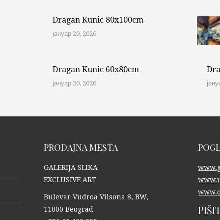
Dragan Kunic 80x100cm
јануар 20, 2026
Dragan Kunic 60x80cm
Dra
јануар 20, 2026
јану
PRODAJNA MESTA
POGL
GALERIJA SLIKA
www.ga
EXCLUSIVE ART
www.u
www.o
Bulevar Vudroa Vilsona 8, BW,
PIŠI
11000 Beograd