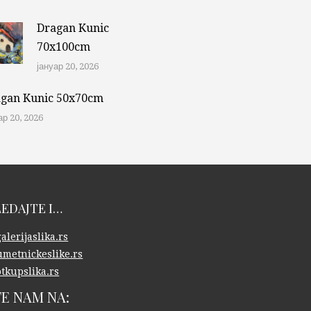
Dragan Kunic
70x100cm
јануар 20, 2026
gan Kunic 50x70cm
ар 20, 2026
EDAJTE I…
lerijaslika.rs
metnickeslike.rs
tkupslika.rs
TE NAM NA: