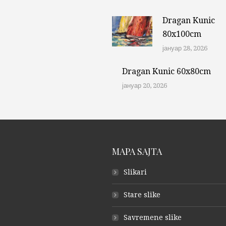
Dragan Kunic
80x100cm
јануар 28, 2026
Dragan Kunic 60x80cm
јануар 20, 2026
MAPA SAJTA
Slikari
Stare slike
Savremene slike