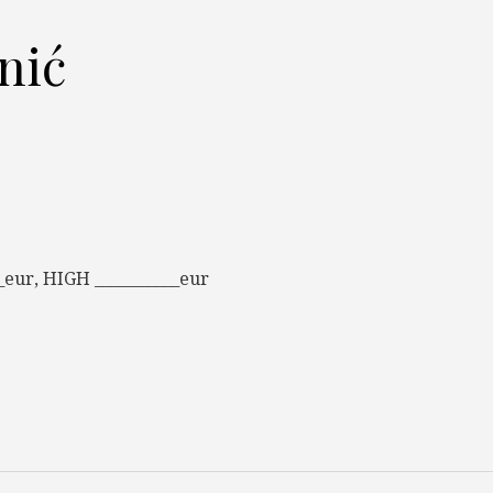
nić
eur, HIGH ___________eur