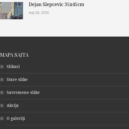
Dejan Slepcevic 35x45cm
мај 28, 2026
MAPA SAJTA
Slikari
Stare slike
Savremene slike
Akcija
O galeriji