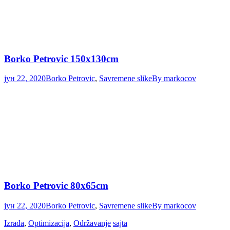
Borko Petrovic 150x130cm
јун 22, 2020
Borko Petrovic
,
Savremene slike
By
markocov
Borko Petrovic 80x65cm
јун 22, 2020
Borko Petrovic
,
Savremene slike
By
markocov
Izrada
,
Optimizacija
,
Održavanje
sajta