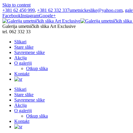
Skip to content
+381 62 450 999
,
+381 62 332 337
umetnickeslike@yahoo.com
,
gal
Facebook
Instagram
Google+
Galerija umetničkih slika Art Exclusive
tel. 062 332 33
Slikari
Stare slike
Savremene slike
Akcija
O galeriji
Otkup slika
Kontakt
Slikari
Stare slike
Savremene slike
Akcija
O galeriji
Otkup slika
Kontakt