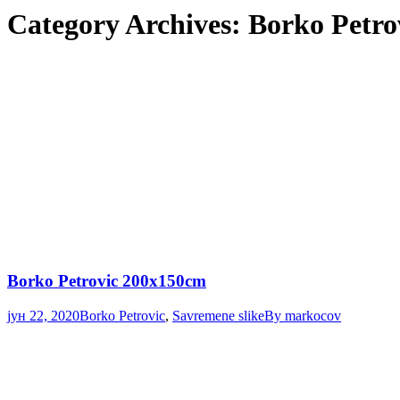
Category Archives:
Borko Petro
Borko Petrovic 200x150cm
јун 22, 2020
Borko Petrovic
,
Savremene slike
By
markocov