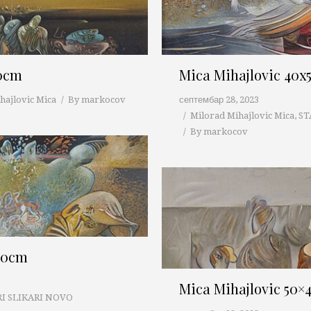
40cm
Mica Mihajlovic 40
hajlovic Mica
By
markocov
септембар 28, 2023
Milorad Mihajlovic Mica
,
ST
By
markocov
 40cm
Mica Mihajlovic 50×
RI SLIKARI NOVO