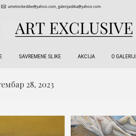
umetnickeslike@yahoo.com
,
galerijaslika@yahoo.com
E
SAVREMENE SLIKE
AKCIJA
O GALERIJ
ембар 28, 2023