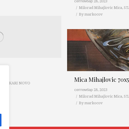
септембар 28, 2023
Milorad Mihajlovic Mica
,
ST
By
markocov
0cm
Mica Mihajlovic 70x
RI SLIKARI NOVO
септембар 28, 2023
Milorad Mihajlovic Mica
,
ST
By
markocov