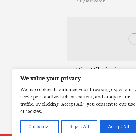
By
markocov
Mica Mihajlovic 50x4
We value your privacy
септембар 28, 2023
Milorad Mihajlovic Mica
,
STA
We use cookies to enhance your browsing experience,
By
markocov
serve personalized ads or content, and analyze our
traffic. By clicking "Accept All", you consent to our use
of cookies.
Customize
Reject All
Accept All